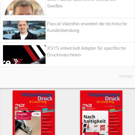
Sweflex
Pascal Valenthin erweitert die technische
Kundenberatung
XSYS entwickelt Adapter für spezifische
Druckmaschinen
Anzeige