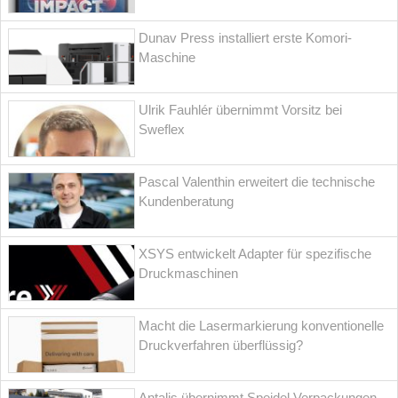
Dunav Press installiert erste Komori-
Maschine
Ulrik Fauhlér übernimmt Vorsitz bei
Sweflex
Pascal Valenthin erweitert die technische
Kundenberatung
XSYS entwickelt Adapter für spezifische
Druckmaschinen
Macht die Lasermarkierung konventionelle
Druckverfahren überflüssig?
Antalis übernimmt Speidel Verpackungen