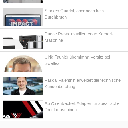
Starkes Quartal, aber noch kein
Durchbruch
Dunav Press installiert erste Komori-
Maschine
Ulrik Fauhlér übernimmt Vorsitz bei
Sweflex
Pascal Valenthin erweitert die technische
Kundenberatung
XSYS entwickelt Adapter für spezifische
Druckmaschinen