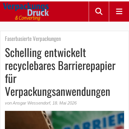
Faserbasierte Verpackungen
Schelling entwickelt
recyclebares Barrierepapier
für
Verpackungsanwendungen
von Ansgar Wessendorf
,
18. Mai 2026