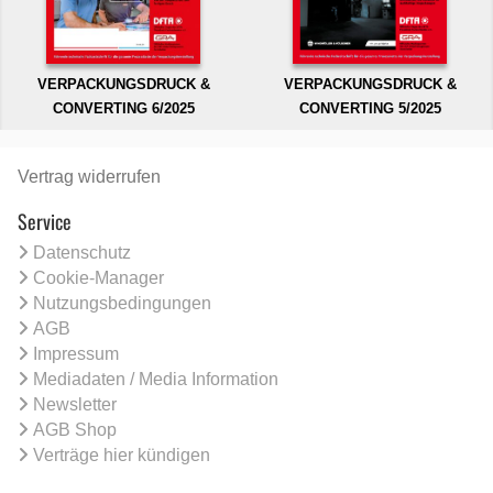
VERPACKUNGSDRUCK &
VERPACKUNGSDRUCK &
CONVERTING 6/2025
CONVERTING 5/2025
Vertrag widerrufen
Service
Datenschutz
Cookie-Manager
Nutzungsbedingungen
AGB
Impressum
Mediadaten / Media Information
Newsletter
AGB Shop
Verträge hier kündigen