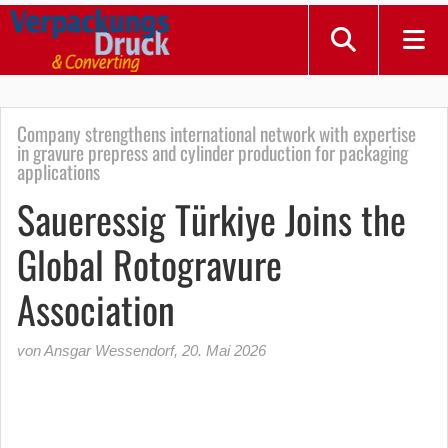
Company strengthens international network with expertise
in gravure prepress and cylinder production for packaging
applications
Saueressig Türkiye Joins the
Global Rotogravure
Association
von Ansgar Wessendorf
,
20. Mai 2026