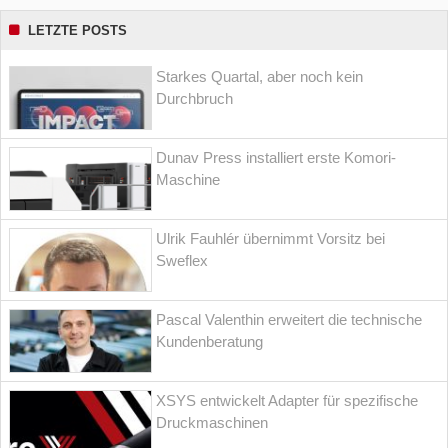
LETZTE POSTS
Starkes Quartal, aber noch kein
Durchbruch
Dunav Press installiert erste Komori-
Maschine
Ulrik Fauhlér übernimmt Vorsitz bei
Sweflex
Pascal Valenthin erweitert die technische
Kundenberatung
XSYS entwickelt Adapter für spezifische
Druckmaschinen