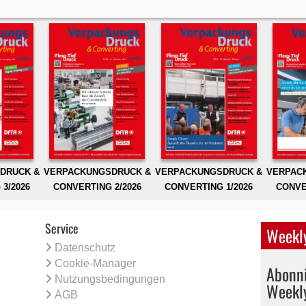
DRUCK &
VERPACKUNGSDRUCK &
VERPACKUNGSDRUCK &
VERPAC
3/2026
CONVERTING 2/2026
CONVERTING 1/2026
CONVE
Service
Weekly
Datenschutz
Cookie-Manager
Abonni
Nutzungsbedingungen
Weekl
AGB