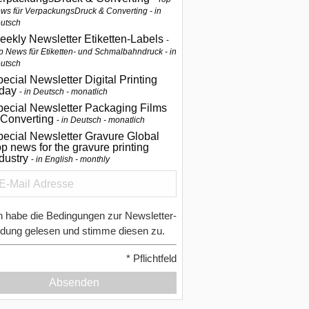
ws für VerpackungsDruck & Converting - in
utsch
eekly Newsletter Etiketten-Labels
p News für Etiketten- und Schmalbahndruck - in
utsch
ecial Newsletter Digital Printing
oday
in Deutsch - monatlich
pecial Newsletter Packaging Films
 Converting
in Deutsch - monatlich
ecial Newsletter Gravure Global
p news for the gravure printing
ndustry
in English - monthly
h habe die Bedingungen zur Newsletter-
dung gelesen und stimme diesen zu.
*
Pflichtfeld
Absenden