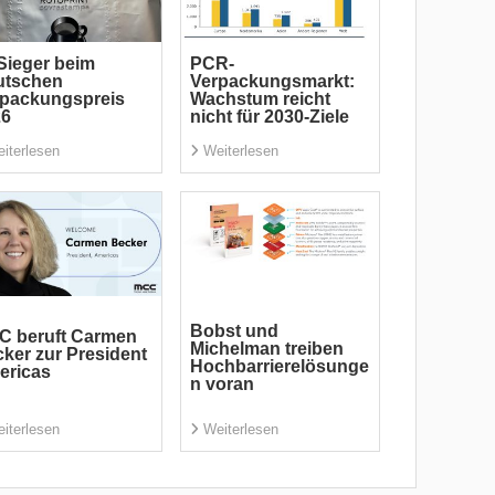
Sieger beim
PCR-
utschen
Verpackungsmarkt:
rpackungspreis
Wachstum reicht
26
nicht für 2030-Ziele
iterlesen
Weiterlesen
Bobst und
C beruft Carmen
Michelman treiben
ker zur President
Hochbarrierelösunge
ericas
n voran
iterlesen
Weiterlesen