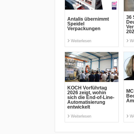
36 
Antalis übernimmt
De
Speidel
Ve
Verpackungen
20
Weiterlesen
We
KOCH Vorführtag
MC
2026 zeigt, wohin
Bec
sich die End-of-Line-
Am
Automatisierung
entwickelt
Weiterlesen
We