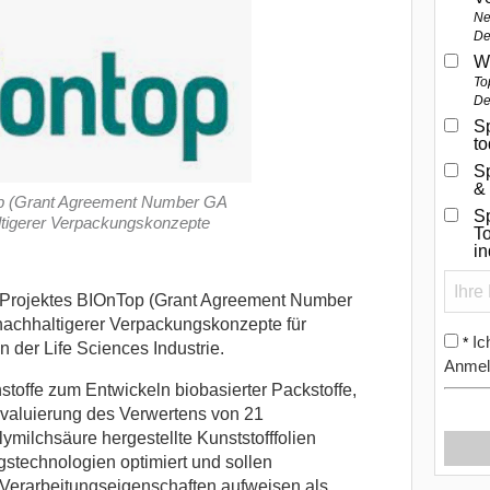
Ne
De
W
To
De
Sp
t
S
&
op (Grant Agreement Number GA
Sp
altigerer Verpackungskonzepte
To
i
U-Projektes BIOnTop (Grant Agreement Number
nachhaltigerer Verpackungskonzepte für
Ic
*
 der Life Sciences Industrie.
Anmel
offe zum Entwickeln biobasierter Packstoffe,
valuierung des Verwertens von 21
ymilchsäure hergestellte Kunststofffolien
stechnologien optimiert und sollen
h Verarbeitungseigenschaften aufweisen als