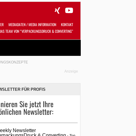
TER
MEDIADATEN / MEDIA INFORMATION
KONTAKT
DAS TEAM VON “VERPACKUNGSDRUCK & CONVERTING”
Alles
Shop
SUCHEN
KUNGSKONZEPTE
Anzeige
WSLETTER FÜR PROFIS
nieren Sie jetzt Ihre
önlichen Newsletter:
eekly Newsletter
erpackungsDruck & Converting
Top