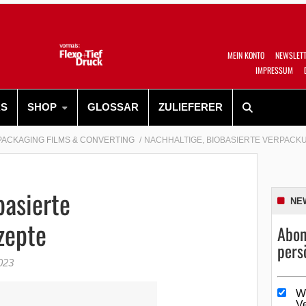
MEIN KONTO
NEWSLET
IMPRESSUM
RS
SHOP
GLOSSAR
ZULIEFERER
PACKAGING FILMS & CONVERTING
NACHHALTIGE, BIOBASIERTE VERPAC
basierte
NE
zepte
Abon
pers
2023
W
V