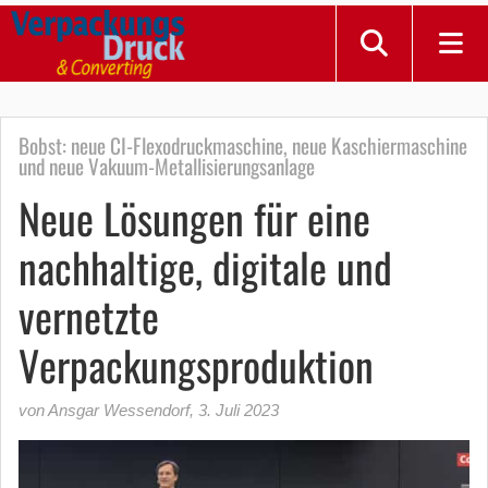
Bobst: neue CI-Flexodruckmaschine, neue Kaschiermaschine
und neue Vakuum-Metallisierungsanlage
Neue Lösungen für eine
nachhaltige, digitale und
vernetzte
Verpackungsproduktion
von Ansgar Wessendorf
,
3. Juli 2023