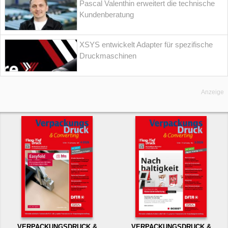
Pascal Valenthin erweitert die technische
Kundenberatung
XSYS entwickelt Adapter für spezifische
Druckmaschinen
Anzeige
VERPACKUNGSDRUCK &
VERPACKUNGSDRUCK &