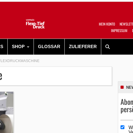
MEIN KONTO
NEWSLET
IMPRESSUM
RS
SHOP
GLOSSAR
ZULIEFERER
FLEXDRUCKMASCHINE
e
NE
Abon
pers
W
V