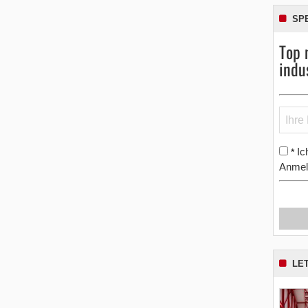
SP
Top 
indu
Ic
*
Anmel
LE