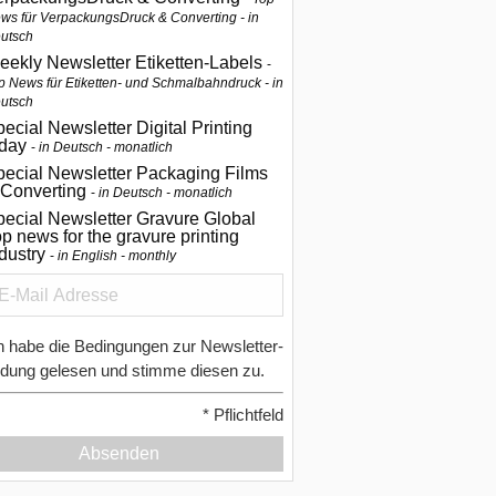
ws für VerpackungsDruck & Converting - in
utsch
eekly Newsletter Etiketten-Labels
p News für Etiketten- und Schmalbahndruck - in
utsch
ecial Newsletter Digital Printing
oday
in Deutsch - monatlich
pecial Newsletter Packaging Films
 Converting
in Deutsch - monatlich
ecial Newsletter Gravure Global
p news for the gravure printing
ndustry
in English - monthly
h habe die Bedingungen zur Newsletter-
dung gelesen und stimme diesen zu.
*
Pflichtfeld
Absenden