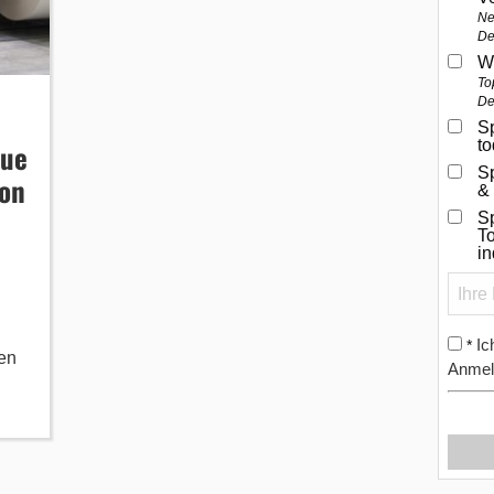
Ne
De
W
To
De
Sp
t
eue
S
von
&
Sp
To
i
Ic
*
en
Anmel