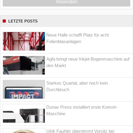
Absenden
LETZTE POSTS
Neue Halle schafft Platz für acht
Folienblasanlagen
Agfa bringt neue Inkjet-Bogenmaschine auf
den Markt
Starkes Quartal, aber noch kein
Durchbruch
Dunav Press installiert erste Komori-
Maschine
Ulrik Fauhlér übernimmt Vorsitz bei