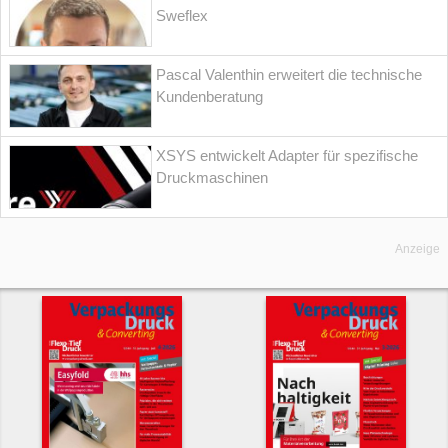
Sweflex
Pascal Valenthin erweitert die technische
Kundenberatung
XSYS entwickelt Adapter für spezifische
Druckmaschinen
Anzeige