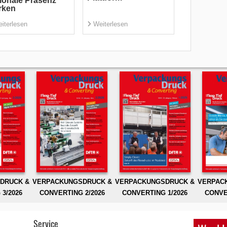
ionale Präsenz
rken
iterlesen
Weiterlesen
DRUCK &
VERPACKUNGSDRUCK &
VERPACKUNGSDRUCK &
VERPAC
3/2026
CONVERTING 2/2026
CONVERTING 1/2026
CONVE
Service