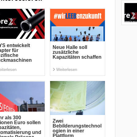
S entwickelt
Neue Halle soll
pter für
zusätzliche
zifische
Kapazitäten schaffen
uckmaschinen
iterlesen
Weiterlesen
r als 300
Zwei
lionen Euro sollen
Bebilderungstechnol
azitäten,
ogien in einer
omatisierung und
Plattform