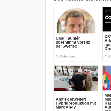
XSY
Ulrik Fauhlér
Ada
übernimmt Vorsitz
spe
bei Sweflex
Dr
Weiterlesen
We
Meh
Aniflex erweitert
Mil
Hybridproduktion mit
Kap
Mark Andy
Aut