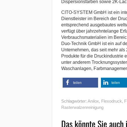
Dispersionsfarben sowie 2K-Lac
CITO-SYSTEM GmbH ist ein intern
Dienstleister im Bereich der Dru
entsprechend ausgebautes weltw
verfügt über jahrzehntelange Er
Verbrauchsmaterialien im Bereic
Duo-Technik GmbH ist ein auf de
Unternehmen, das seit mehr als 2
Produkte für die Druckindustrie e
unter anderem Trocknungssystem
Waschanlagen, Farbmanagement
teilen
teilen
Schlagwörter:
Anilox
,
Flexodruck
,
F
Rasterwalzenreinigung
Das könnte Sie auch 