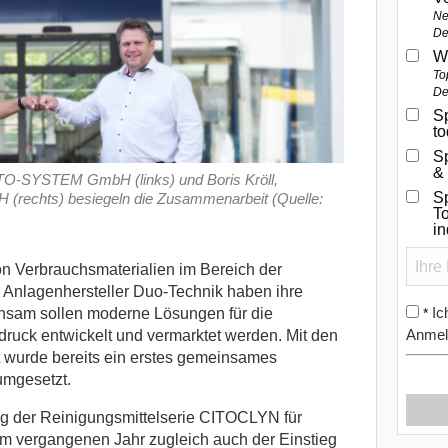
Ne
De
W
To
De
Sp
t
S
&
TO-SYSTEM GmbH (links) und Boris Kröll,
Sp
(rechts) besiegeln die Zusammenarbeit (Quelle:
To
i
n Verbrauchsmaterialien im Bereich der
 Anlagenhersteller Duo-Technik haben ihre
Ic
sam sollen moderne Lösungen für die
*
Anmel
uck entwickelt und vermarktet werden. Mit den
 wurde bereits ein erstes gemeinsames
umgesetzt.
ng der Reinigungsmittelserie CITOCLYN für
m vergangenen Jahr zugleich auch der Einstieg