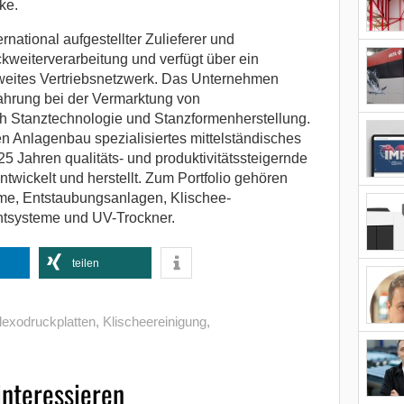
ke.
ational aufgestellter Zulieferer und
ckweiterverarbeitung und verfügt über ein
eites Vertriebsnetzwerk. Das Unternehmen
fahrung bei der Vermarktung von
h Stanztechnologie und Stanzformenherstellung.
n Anlagenbau spezialisiertes mittelständisches
5 Jahren qualitäts- und produktivitätssteigernde
ntwickelt und herstellt. Zum Portfolio gehören
e, Entstaubungsanlagen, Klischee-
systeme und UV-Trockner.
teilen
lexodruckplatten
,
Klischeereinigung
,
interessieren