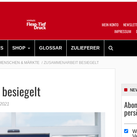
MEIN KONTO
NEWSLET
IMPRESSUM
RS
SHOP
GLOSSAR
ZULIEFERER
MENSCHEN & MÄRKTE
ZUSAMMENARBEIT BESIEGELT
besiegelt
NE
Abon
 2021
pers
W
V