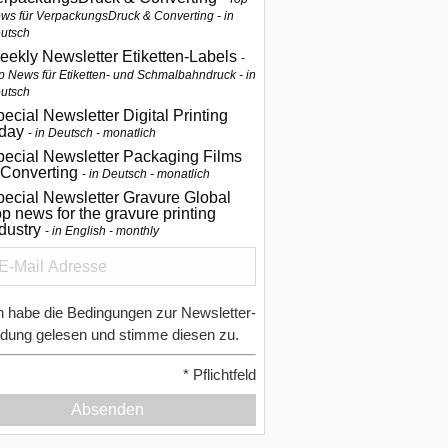
ws für VerpackungsDruck & Converting - in
utsch
eekly Newsletter Etiketten-Labels
p News für Etiketten- und Schmalbahndruck - in
utsch
ecial Newsletter Digital Printing
oday
in Deutsch - monatlich
pecial Newsletter Packaging Films
 Converting
in Deutsch - monatlich
ecial Newsletter Gravure Global
p news for the gravure printing
ndustry
in English - monthly
h habe die Bedingungen zur Newsletter-
dung gelesen und stimme diesen zu.
*
Pflichtfeld
Absenden