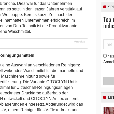
 Branche. Dies war für das Unternehmen
SP
enn es setzt in den letzten Jahren verstärkt auf
n Wellpappe. Bereits kurze Zeit nach der
Top 
ei namhaften Unternehmen erfolgreich im
indu
en von Duo-Technik ist die Produktvariante
ene Waschmittel.
Anzeige
Reinigungsmitteln
Ic
*
Anmel
 eine Auswahl an verschiedenen Reinigern:
l wirkendes Waschmittel für die manuelle und
 Maschinenreinigung sowie für
tifizierung. Die Variante CITOCLYN Uni ist
ptimal für Ultraschall-Reinigungsanlagen
getrockneter Druckfarbe außerhalb der
LE
entwickelt und CITOCLYN Anilox entfernt
Ablagerungen eingesetzt. Abgerundet wird das
UV, einem Reiniger für UV-Flexodruck- und