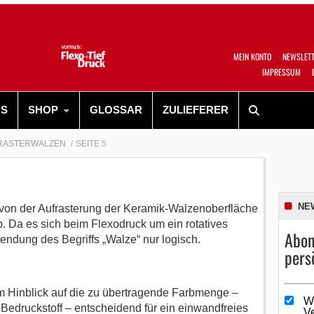
MEIN KONTO
NEWSLET
IMPRESSUM
RS
SHOP
GLOSSAR
ZULIEFERER
RASTERWALZEN
SEITE 5
NE
ch von der Aufrasterung der Keramik-Walzenoberfläche
b. Da es sich beim Flexodruck um ein rotatives
Abon
wendung des Begriffs „Walze“ nur logisch.
pers
im Hinblick auf die zu übertragende Farbmenge –
W
Bedruckstoff – entscheidend für ein einwandfreies
V