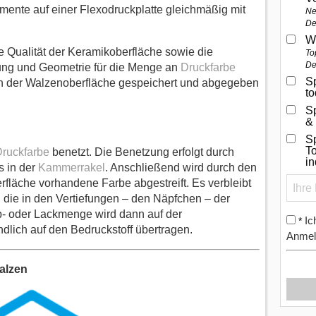
emente auf einer Flexodruckplatte gleichmäßig mit
Ne
De
W
e Qualität der Keramikoberfläche sowie die
To
De
ng und Geometrie für die Menge an
Druckfarbe
Sp
in der Walzenoberfläche gespeichert und abgegeben
t
S
&
Sp
To
ruckfarbe
benetzt. Die Benetzung erfolgt durch
i
s in der
Kammerrakel
. Anschließend wird durch den
rfläche vorhandene Farbe abgestreift. Es verbleibt
 die in den Vertiefungen – den Näpfchen – der
b- oder Lackmenge wird dann auf der
Ic
*
ndlich auf den Bedruckstoff übertragen.
Anmel
alzen