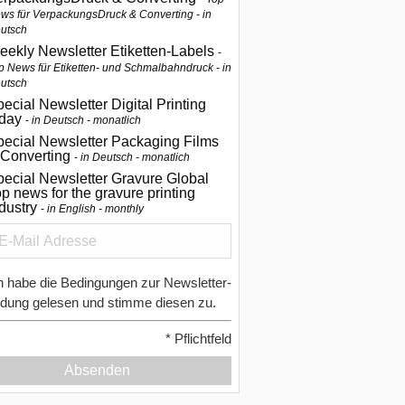
ws für VerpackungsDruck & Converting - in
utsch
eekly Newsletter Etiketten-Labels
p News für Etiketten- und Schmalbahndruck - in
utsch
ecial Newsletter Digital Printing
oday
in Deutsch - monatlich
pecial Newsletter Packaging Films
 Converting
in Deutsch - monatlich
ecial Newsletter Gravure Global
p news for the gravure printing
ndustry
in English - monthly
h habe die Bedingungen zur Newsletter-
dung gelesen und stimme diesen zu.
*
Pflichtfeld
Absenden