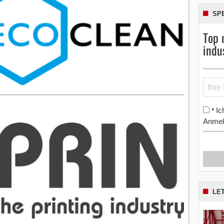
SP
Top 
indu
Ic
*
Anmel
LE