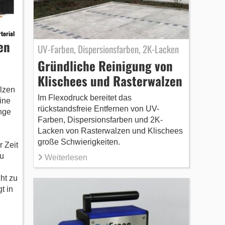
torial
en
UV-Farben, Dispersionsfarben, 2K-Lacken
Gründliche Reinigung von
Klischees und Rasterwalzen
lzen
Im Flexodruck bereitet das
ine
rückstandsfreie Entfernen von UV-
nge
Farben, Dispersionsfarben und 2K-
Lacken von Rasterwalzen und Klischees
große Schwierigkeiten.
 Zeit
u
Weiterlesen
ht zu
t in