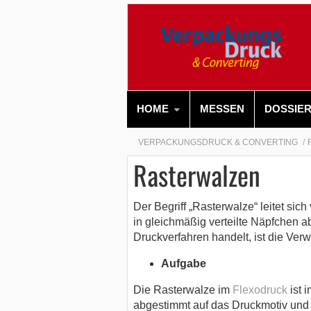
HOME
MESSEN
DOSSIE
VERPACKUNGSDRUCK & CONVERTING
Rasterwalzen
Der Begriff „Rasterwalze“ leitet si
in gleichmäßig verteilte Näpfchen a
Druckverfahren handelt, ist die Ver
Aufgabe
Die Rasterwalze im
Flexodruck
ist 
abgestimmt auf das Druckmotiv und 