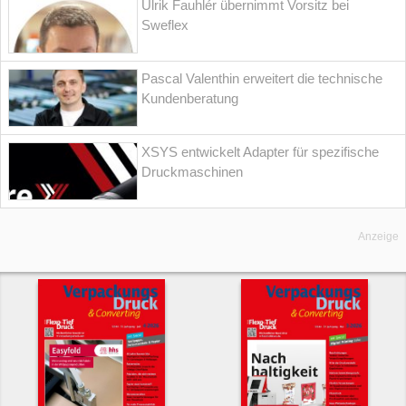
Ulrik Fauhlér übernimmt Vorsitz bei
Sweflex
Pascal Valenthin erweitert die technische
Kundenberatung
XSYS entwickelt Adapter für spezifische
Druckmaschinen
Anzeige