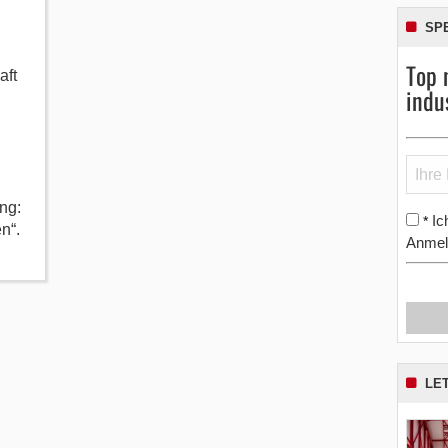
SP
Top 
aft
indu
ng:
Ic
*
n“.
Anmel
LE