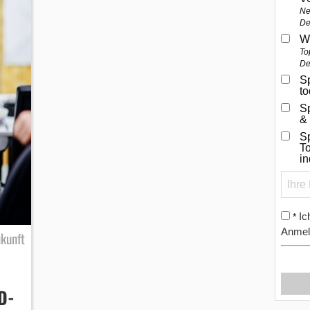
Ne
De
W
To
De
Sp
t
S
&
Sp
To
i
Ic
*
Anmel
ukunft
D-