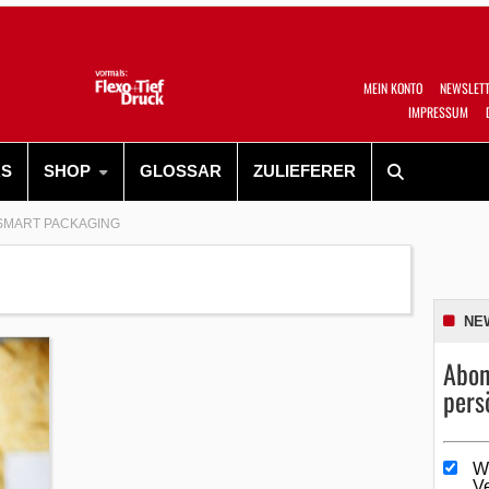
MEIN KONTO
NEWSLET
IMPRESSUM
RS
SHOP
GLOSSAR
ZULIEFERER
SMART PACKAGING
NE
Abon
pers
W
V