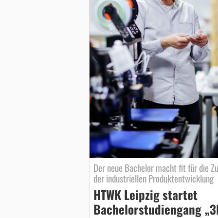
Der neue Bachelor macht fit für die Z
der industriellen Produktentwicklung
HTWK Leipzig startet
Bachelorstudiengang „3