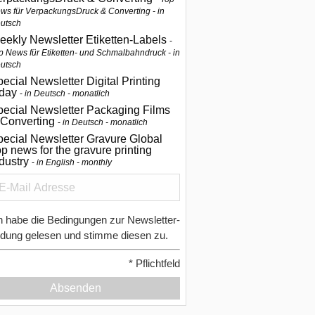
ws für VerpackungsDruck & Converting - in
utsch
eekly Newsletter Etiketten-Labels
p News für Etiketten- und Schmalbahndruck - in
utsch
ecial Newsletter Digital Printing
oday
in Deutsch - monatlich
pecial Newsletter Packaging Films
 Converting
in Deutsch - monatlich
ecial Newsletter Gravure Global
p news for the gravure printing
ndustry
in English - monthly
h habe die Bedingungen zur Newsletter-
dung gelesen und stimme diesen zu.
*
Pflichtfeld
Absenden