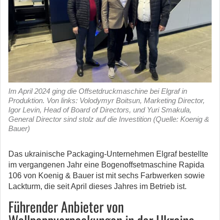
Im April 2024 ging die Offsetdruckmaschine bei Elgraf in
Produktion. Von links: Volodymyr Boitsun, Marketing Director,
Igor Levin, Head of Board of Directors, und Yuri Smakula,
General Director sind stolz auf die Investition (Quelle: Koenig &
Bauer)
Das ukrainische Packaging-Unternehmen Elgraf bestellte
im vergangenen Jahr eine Bogenoffsetmaschine Rapida
106 von Koenig & Bauer ist mit sechs Farbwerken sowie
Lackturm, die seit April dieses Jahres im Betrieb ist.
Führender Anbieter von