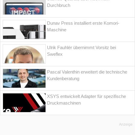
Durchbruch
Dunav Press installiert erste Komori-
Maschine
Ulrik Fauhlér übernimmt Vorsitz bei
Sweflex
Pascal Valenthin erweitert die technische
Kundenberatung
XSYS entwickelt Adapter für spezifische
Druckmaschinen
Anzeige