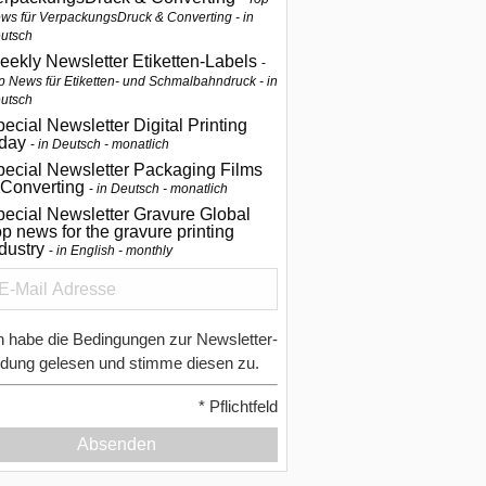
ws für VerpackungsDruck & Converting - in
utsch
eekly Newsletter Etiketten-Labels
p News für Etiketten- und Schmalbahndruck - in
utsch
ecial Newsletter Digital Printing
oday
in Deutsch - monatlich
pecial Newsletter Packaging Films
 Converting
in Deutsch - monatlich
ecial Newsletter Gravure Global
p news for the gravure printing
ndustry
in English - monthly
h habe die Bedingungen zur Newsletter-
dung gelesen und stimme diesen zu.
*
Pflichtfeld
Absenden