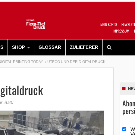
MEIN KONTO
NEWSLET
IMPRESSUM
RS
SHOP
GLOSSAR
ZULIEFERER
DIGITAL PRINTING TODAY
UTECO UND DER DIGITALDRUCK
gitaldruck
NE
Abon
ar 2020
pers
W
V