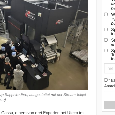
Ne
De
W
To
De
Sp
t
S
&
Sp
To
i
Ic
*
Anmel
 Sapphire Evo, ausgestattet mit der Stream-Inkjet-
eco)
 Gassa, einem von drei Experten bei Uteco im