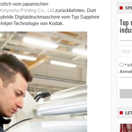
ürzlich vom japanischen
SP
nyosha Printing Co., Ltd.
zurückkehrten. Dort
ne hybride Digitaldruckmaschine vom Typ Sapphire
Top 
-Inkjet-Technologie von Kodak.
indu
Ic
*
Anmel
LE