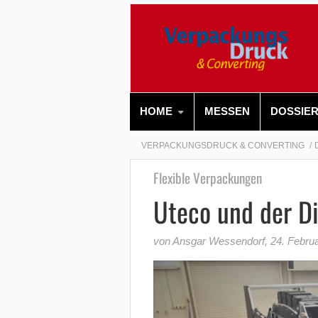
HOME
MESSEN
DOSSIE
VERPACKUNGSDRUCK & CONVERTING
Flexible Verpackungen
Uteco und der Di
von Ansgar Wessendorf
,
24. Febru