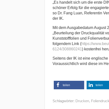
„Es handelt sich um die erste 
schöner Erfolg für die engagier
so Dr. Fang Luan, Referentin V
der IK.
Mit dem Ausgabedatum August 2
„Beurteilung der Druckqualität 
Kunststofffolien und Folienverbu
folgendem Link (
https://www.beu
6124/308860241
) kostenfrei he
Seitens der IK ist eine englisc
Voraussichtlich wird diese im He
teilen
teilen
Schlagwörter:
Drucken
,
Foliendruc