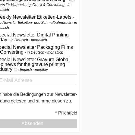
ws für VerpackungsDruck & Converting - in
utsch
eekly Newsletter Etiketten-Labels
p News für Etiketten- und Schmalbahndruck - in
utsch
ecial Newsletter Digital Printing
oday
in Deutsch - monatlich
pecial Newsletter Packaging Films
 Converting
in Deutsch - monatlich
ecial Newsletter Gravure Global
p news for the gravure printing
ndustry
in English - monthly
h habe die Bedingungen zur Newsletter-
dung gelesen und stimme diesen zu.
*
Pflichtfeld
Absenden