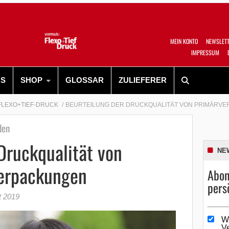
MEIN KONTO
NEWSLET
IMPRESSUM
RS
SHOP
GLOSSAR
ZULIEFERER
FLEXO+TIEF-DRUCK
BEURTEILUNG DER DRUCKQUALITÄT VON PRIMÄRV
den
Druckqualität von
NE
erpackungen
Abon
pers
t 2019
W
V