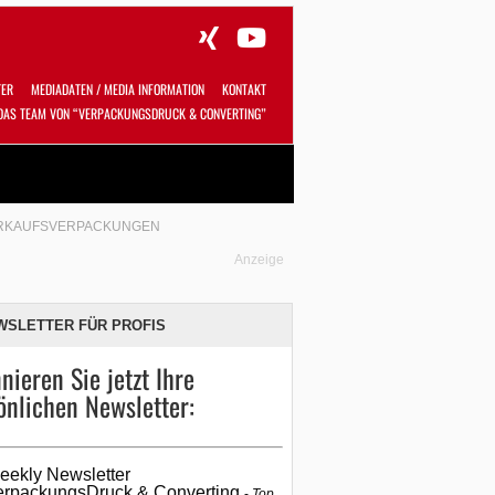
TER
MEDIADATEN / MEDIA INFORMATION
KONTAKT
DAS TEAM VON “VERPACKUNGSDRUCK & CONVERTING”
Alles
Shop
SUCHEN
ERKAUFSVERPACKUNGEN
Anzeige
WSLETTER FÜR PROFIS
nieren Sie jetzt Ihre
önlichen Newsletter:
eekly Newsletter
erpackungsDruck & Converting
Top