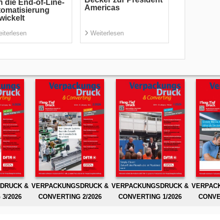
h die End-of-Line-
Americas
omatisierung
wickelt
iterlesen
Weiterlesen
DRUCK &
VERPACKUNGSDRUCK &
VERPACKUNGSDRUCK &
VERPAC
3/2026
CONVERTING 2/2026
CONVERTING 1/2026
CONVE