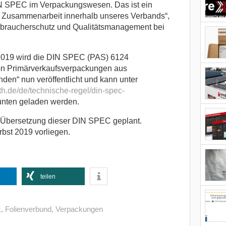
DIN SPEC im Verpackungswesen. Das ist ein
te Zusammenarbeit innerhalb unseres Verbands“,
erbraucherschutz und Qualitätsmanagement bei
019 wird die DIN SPEC (PAS) 6124
von Primärverkaufsverpackungen aus
nden“ nun veröffentlicht und kann unter
th.de/de/technische-regel/din-spec-
runten geladen werden.
he Übersetzung dieser DIN SPEC geplant.
rbst 2019 vorliegen.
teilen
k
,
Folienverbund
,
Verpackungen