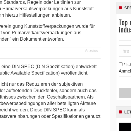
n Standards, Regeln oder Leitlinien zur
SP
ei Primärverkaufsverpackungen aus Kunststoff.
n hierzu Hilfestellungen anbieten.
Top 
vereinigung Kunststoffverpackungen wurde für
indu
tät von Primärverkaufsverpackungen aus
unden“ ein Dokument entworfen.
Anzeige
Ic
*
 eine DIN SPEC (DIN Spezifikation) entwickelt
Anmel
ic Available Specification) veröffentlicht.
nicht nur das Reduzieren der subjektiven
der auftretenden Druckfehler, sondern auch das
tnisses zwischen den Geschäftspartnern. Als
bewerbsbedingungen aller beteiligten Akteure
erreicht werden. Diese DIN SPEC kann als
LE
tätsvereinbarungen oder Spezifikationen genutzt