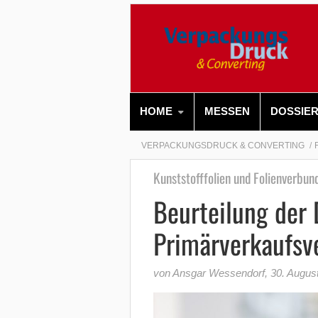
HOME
MESSEN
DOSSIE
VERPACKUNGSDRUCK & CONVERTING
Kunststofffolien und Folienverbun
Beurteilung der 
Primärverkaufsv
von Ansgar Wessendorf
,
30. Augus