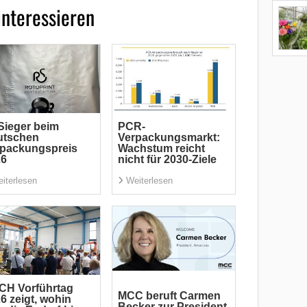
interessieren
Sieger beim
PCR-
utschen
Verpackungsmarkt:
rpackungspreis
Wachstum reicht
26
nicht für 2030-Ziele
iterlesen
Weiterlesen
CH Vorführtag
MCC beruft Carmen
6 zeigt, wohin
Becker zur President