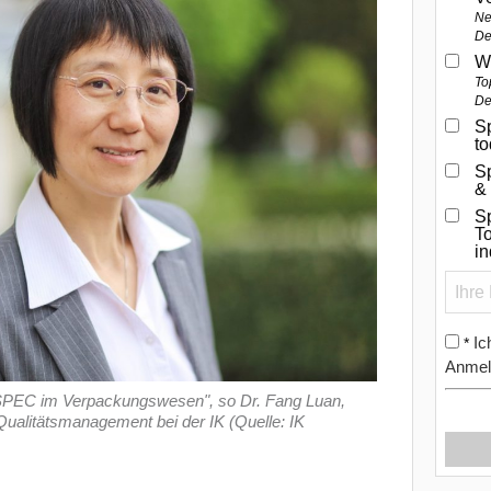
Ne
De
W
To
De
Sp
t
S
&
Sp
To
i
Ic
*
Anmel
 SPEC im Verpackungswesen", so Dr. Fang Luan,
ualitätsmanagement bei der IK (Quelle: IK