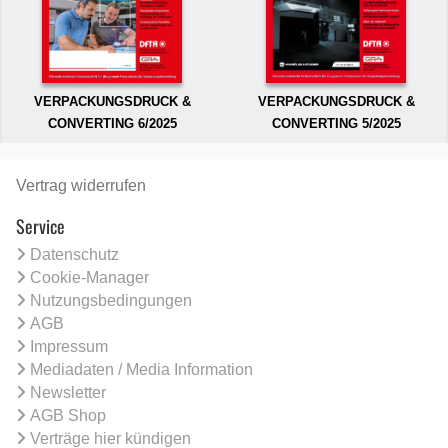
VERPACKUNGSDRUCK &
VERPACKUNGSDRUCK &
CONVERTING 6/2025
CONVERTING 5/2025
Vertrag widerrufen
Service
Datenschutz
Cookie-Manager
Nutzungsbedingungen
AGB
Impressum
Mediadaten / Media Information
Newsletter
AGB Shop
Verträge hier kündigen