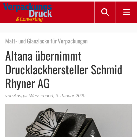
Matt- und Glanzlacke für Verpackungen
Altana übernimmt
Drucklackhersteller Schmid
Rhyner AG
von Ansgar Wessendorf
,
3. Januar 2020