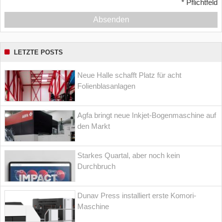
*
Pflichtfeld
Absenden
LETZTE POSTS
Neue Halle schafft Platz für acht
Folienblasanlagen
Agfa bringt neue Inkjet-Bogenmaschine auf
den Markt
Starkes Quartal, aber noch kein
Durchbruch
Dunav Press installiert erste Komori-
Maschine