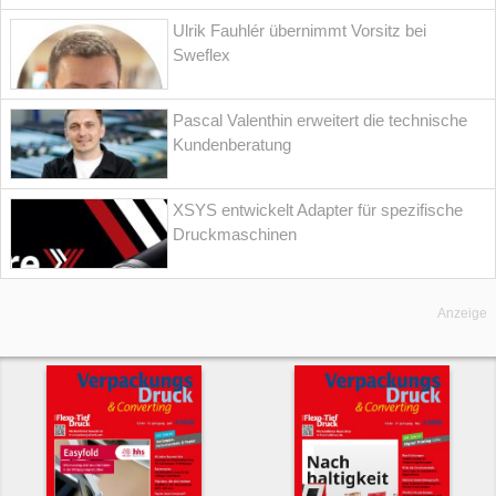
Ulrik Fauhlér übernimmt Vorsitz bei
Sweflex
Pascal Valenthin erweitert die technische
Kundenberatung
XSYS entwickelt Adapter für spezifische
Druckmaschinen
Anzeige