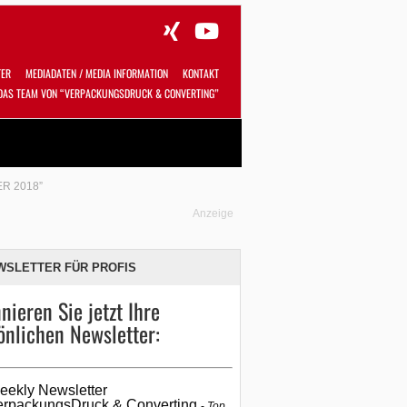
TER
MEDIADATEN / MEDIA INFORMATION
KONTAKT
DAS TEAM VON “VERPACKUNGSDRUCK & CONVERTING”
Alles
Shop
SUCHEN
ER 2018”
Anzeige
WSLETTER FÜR PROFIS
nieren Sie jetzt Ihre
önlichen Newsletter:
eekly Newsletter
erpackungsDruck & Converting
Top