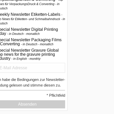
ws für VerpackungsDruck & Converting - in
utsch
eekly Newsletter Etiketten-Labels
p News für Etiketten- und Schmalbahndruck - in
utsch
ecial Newsletter Digital Printing
oday
in Deutsch - monatlich
pecial Newsletter Packaging Films
 Converting
in Deutsch - monatlich
ecial Newsletter Gravure Global
p news for the gravure printing
ndustry
in English - monthly
h habe die Bedingungen zur Newsletter-
dung gelesen und stimme diesen zu.
*
Pflichtfeld
Absenden