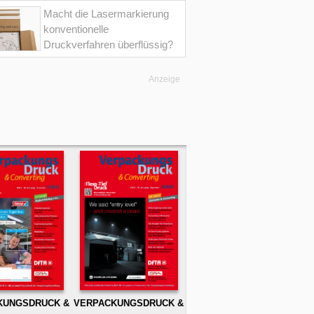
Macht die Lasermarkierung
konventionelle
Druckverfahren überflüssig?
Anzeige
KUNGSDRUCK &
VERPACKUNGSDRUCK &