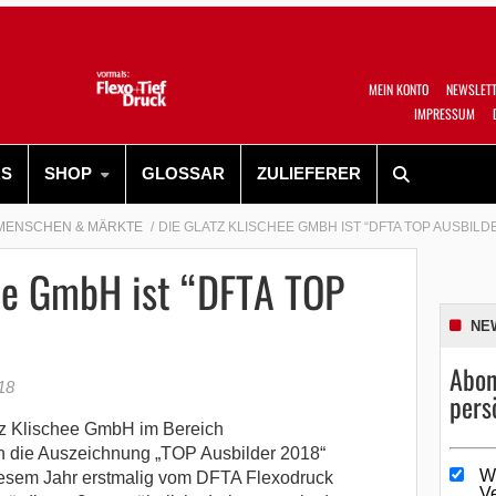
MEIN KONTO
NEWSLET
IMPRESSUM
RS
SHOP
GLOSSAR
ZULIEFERER
MENSCHEN & MÄRKTE
DIE GLATZ KLISCHEE GMBH IST “DFTA TOP AUSBILD
hee GmbH ist “DFTA TOP
NE
Abon
018
pers
z Klischee GmbH im Bereich
h die Auszeichnung „TOP Ausbilder 2018“
W
diesem Jahr erstmalig vom DFTA Flexodruck
V