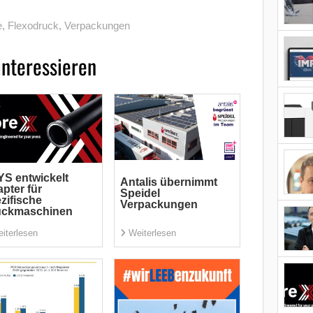
e
,
Flexodruck
,
Verpackungen
interessieren
S entwickelt
Antalis übernimmt
pter für
Speidel
zifische
Verpackungen
uckmaschinen
iterlesen
Weiterlesen