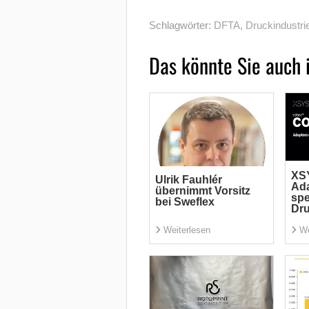
Schlagwörter:
DFTA
,
Druckindustri
Das könnte Sie auch 
XSY
Ulrik Fauhlér
Ada
übernimmt Vorsitz
spe
bei Sweflex
Dr
Weiterlesen
We