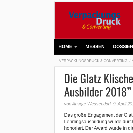
HOME
MESSEN
DOSSIE
VERPACKUNGSDRUCK & CONVERTING
Die Glatz Klisc
Ausbilder 2018”
von Ansgar Wessendorf
,
9. April 2
Das große Engagement der Glat
Lehrlingsausbildung wurde durc
honoriert. Der Award wurde in 