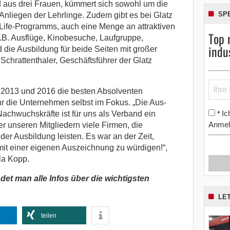
 aus drei Frauen, kümmert sich sowohl um die
SP
Anliegen der Lehrlinge. Zudem gibt es bei Glatz
ife-Programms, auch eine Menge an attraktiven
Top 
(z.B. Ausflüge, Kinobesuche, Laufgruppe,
indu
 die Ausbildung für beide Seiten mit großer
Schrattenthaler, Geschäftsführer der Glatz
 2013 und 2016 die besten Absolventen
hr die Unternehmen selbst im Fokus. „Die Aus-
Ic
*
Nachwuchskräfte ist für uns als Verband ein
Anmel
r unseren Mitgliedern viele Firmen, die
der Ausbildung leisten. Es war an der Zeit,
t einer eigenen Auszeichnung zu würdigen!“,
la Kopp.
ndet man alle Infos über die wichtigsten
LE
teilen