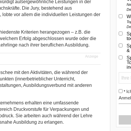
würdigt außergewöhnliche Leistungen in der
Ne
chskräfte. Die Jury, bestehend aus
De
lobte vor allem die individuellen Leistungen der
W
To
De
iedenste Kriterien herangezogen – z.B. die
Sp
 welchem Erfolg abgeschlossen wurde oder die
t
rlinge nach ihrer beruflichen Ausbildung.
S
&
Anzeige
Sp
To
i
schee mit den Aktivitäten, die während der
kten (innerbetrieblicher Unterricht,
nstaltungen, Ausbildungsverbund mit anderen
Ic
*
Anmel
ternehmens erhalten eine umfassende
ereich Druckvorstufe für Verpackungen und
xodruck. Sie arbeiten auch während der Lehre
isnahe Ausbildung zu erlangen.