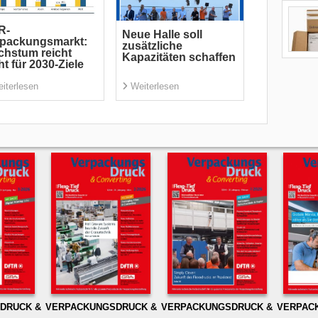
R-
Neue Halle soll
rpackungsmarkt:
zusätzliche
hstum reicht
Kapazitäten schaffen
ht für 2030-Ziele
iterlesen
Weiterlesen
DRUCK &
VERPACKUNGSDRUCK &
VERPACKUNGSDRUCK &
VERPAC