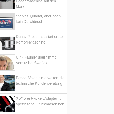
Bogenmaschine auf den
Markt
Starkes Quartal, aber noch
kein Durchbruch
Dunav Press installiert erste
Komori-Maschine
Ulrik Fauhlér übernimmt
Vorsitz bei Sweflex
Pascal Valenthin erweitert die
technische Kundenberatung
XSYS entwickelt Adapter für
spezifische Druckmaschinen