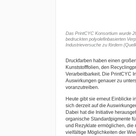
Das PrintCYC Konsortium wurde 201
bedruckten polyolefinbasierten Ver
Industrieversuche zu fördern (Quell
Druckfarben haben einen großen 
Kunststofffolien, den Recyclingp
Verarbeitbarkeit. Die PrintCYC In
Auswirkungen genauer zu untersu
voranzutreiben.
Heute gibt sie erneut Einblicke i
sich derzeit auf die Auswirkung
Dabei hat die Initiative heraus
organische Standardpigmente für
und Rezyklate ermöglichen, die m
vielfältige Möglichkeiten der W