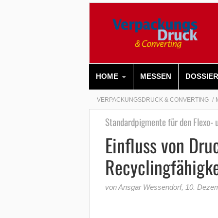
HOME
MESSEN
DOSSIE
VERPACKUNGSDRUCK & CONVERTING
Standardpigmente für den Flexo- u
Einfluss von Dru
Recyclingfähigke
von Ansgar Wessendorf
,
10. Deze