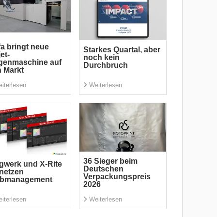
a bringt neue
Starkes Quartal, aber
jet-
noch kein
genmaschine auf
Durchbruch
 Markt
iterlesen
Weiterlesen
36 Sieger beim
gwerk und X-Rite
Deutschen
netzen
Verpackungspreis
rbmanagement
2026
iterlesen
Weiterlesen