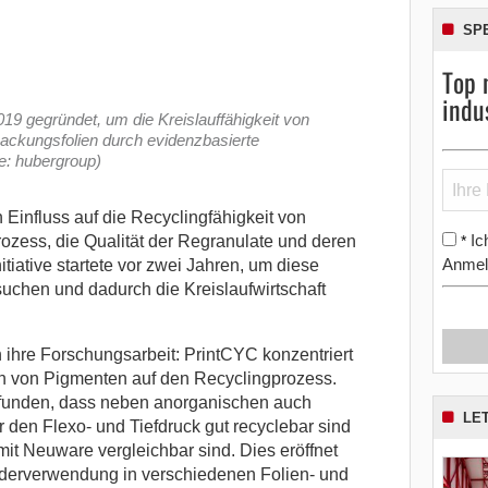
SP
Top 
indu
9 gegründet, um die Kreislauffähigkeit von
packungsfolien durch evidenzbasierte
e: hubergroup)
Einfluss auf die Recyclingfähigkeit von
Ic
*
rozess, die Qualität der Regranulate und deren
Anmel
itiative startete vor zwei Jahren, um diese
chen und dadurch die Kreislaufwirtschaft
n ihre Forschungsarbeit: PrintCYC konzentriert
en von Pigmenten auf den Recyclingprozess.
gefunden, dass neben anorganischen auch
LE
 den Flexo- und Tiefdruck gut recyclebar sind
it Neuware vergleichbar sind. Dies eröffnet
iederverwendung in verschiedenen Folien- und