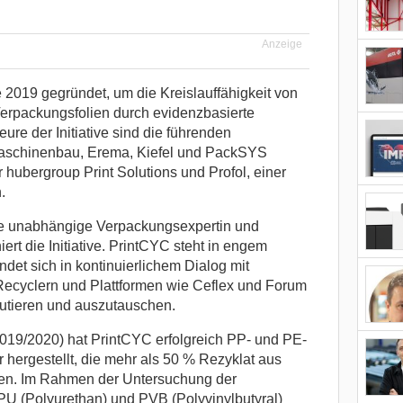
Anzeige
2019 gegründet, um die Kreislauffähigkeit von
Verpackungsfolien durch evidenzbasierte
eure der Initiative sind die führenden
Maschinenbau, Erema, Kiefel und PackSYS
r hubergroup Print Solutions und Profol, einer
.
ne unabhängige Verpackungsexpertin und
iert die Initiative. PrintCYC steht in engem
ndet sich in kontinuierlichem Dialog mit
 Recyclern und Plattformen wie Ceflex und Forum
utieren und auszutauschen.
2019/2020) hat PrintCYC erfolgreich PP- und PE-
hergestellt, die mehr als 50 % Rezyklat aus
lten. Im Rahmen der Untersuchung der
 PU (Polyurethan) und PVB (Polyvinylbutyral)