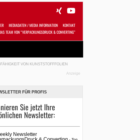
TER
MEDIADATEN / MEDIA INFORMATION
KONTAKT
DAS TEAM VON “VERPACKUNGSDRUCK & CONVERTING”
Alles
Shop
SUCHEN
FÄHIGKEIT VON KUNSTSTOFFFOLIEN
Anzeige
WSLETTER FÜR PROFIS
nieren Sie jetzt Ihre
önlichen Newsletter:
eekly Newsletter
erpackungsDruck & Converting
Top