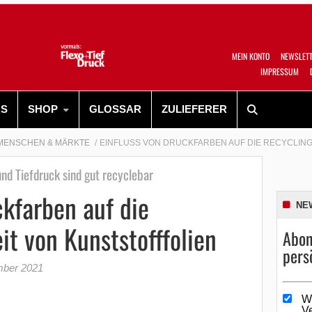
MEIN KONTO
NEWSLET
IMPRESSUM
RS
SHOP
GLOSSAR
ZULIEFERER
MENSCHEN & MÄRKTE
EINFLUSS VON DRUCKFARBEN AUF DIE RECYCLING
nd Tiefdruck sind gut recyclebar
ckfarben auf die
NE
it von Kunststofffolien
Abon
pers
mber 2021
W
V