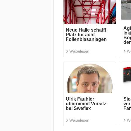
Agf
Neue Halle schafft
Ink
Platz für acht
Bo
Folienblasanlagen
den
Weiterlesen
We
Ulrik Fauhlér
Sie
übernimmt Vorsitz
ver
bei Sweflex
Fa
Weiterlesen
We