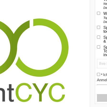
Ne
De
W
To
De
Sp
t
S
&
Sp
To
i
Ic
*
Anmel