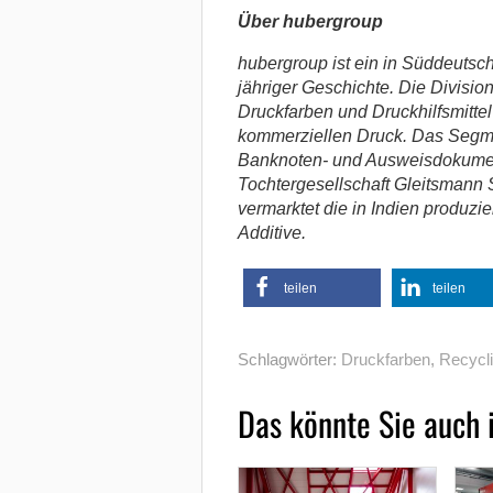
Über hubergroup
hubergroup ist ein in Süddeuts
jähriger Geschichte. Die Division
Druckfarben und Druckhilfsmitte
kommerziellen Druck. Das Segmen
Banknoten- und Ausweisdokumen
Tochtergesellschaft Gleitsmann 
vermarktet die in Indien produzi
Additive.
teilen
teilen
Schlagwörter:
Druckfarben
,
Recycl
Das könnte Sie auch 