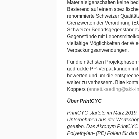
Materialeigenschaften keine be
Basierend auf einem spezifische
renommierte Schweizer Qualitä
Grenzwerten der Verordnung (EU
Schweizer Bedarfsgegenständeve
Gegenstände mit Lebensmittelkon
vielfältige Möglichkeiten der W
Verpackungsanwendungen.
Für die nächsten Projektphasen 
gedruckte PP-Verpackungen mit 
bewerten und um die entsprechen
weiter zu verbessern. Bitte konta
Koppers (
annett.kaeding@akk-in
Über PrintCYC
PrintCYC startete im März 2019. 
Unternehmen aus der Wertschöpf
gerufen. Das Akronym PrintCYC s
Polyethylen- (PE) Folien für das 