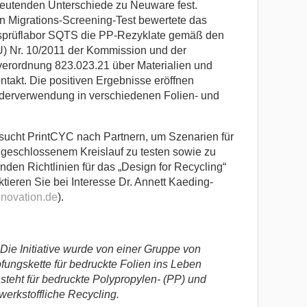
deutenden Unterschiede zu Neuware fest.
n Migrations-Screening-Test bewertete das
tsprüflabor SQTS die PP-Rezyklate gemäß den
) Nr. 10/2011 der Kommission und der
rordnung 823.023.21 über Materialien und
takt. Die positiven Ergebnisse eröffnen
iederverwendung in verschiedenen Folien- und
sucht PrintCYC nach Partnern, um Szenarien für
geschlossenem Kreislauf zu testen sowie zu
den Richtlinien für das „Design for Recycling“
ktieren Sie bei Interesse Dr. Annett Kaeding-
novation.de
).
Die Initiative wurde von einer Gruppe von
ungskette für bedruckte Folien ins Leben
teht für bedruckte Polypropylen- (PP) und
werkstoffliche Recycling.