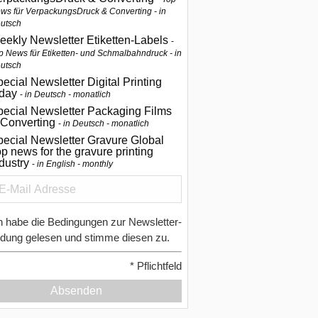
ws für VerpackungsDruck & Converting - in
utsch
eekly Newsletter Etiketten-Labels
p News für Etiketten- und Schmalbahndruck - in
utsch
ecial Newsletter Digital Printing
oday
in Deutsch - monatlich
pecial Newsletter Packaging Films
 Converting
in Deutsch - monatlich
ecial Newsletter Gravure Global
p news for the gravure printing
ndustry
in English - monthly
h habe die Bedingungen zur Newsletter-
dung gelesen und stimme diesen zu.
*
Pflichtfeld
Absenden