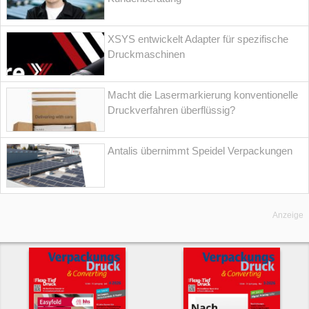
XSYS entwickelt Adapter für spezifische
Druckmaschinen
Macht die Lasermarkierung konventionelle
Druckverfahren überflüssig?
Antalis übernimmt Speidel Verpackungen
Anzeige