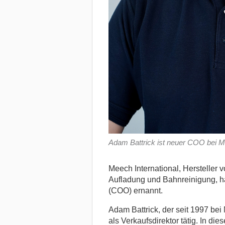
Adam Battrick ist neuer COO bei M
Meech International, Hersteller 
Aufladung und Bahnreinigung, ha
(COO) ernannt.
Adam Battrick, der seit 1997 bei 
als Verkaufsdirektor tätig. In di