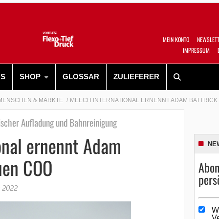
MEIN KONTO
NEWSLET
IMPRESSUM
RS
SHOP
GLOSSAR
ZULIEFERER
MENSCHEN & MÄRKTE
MEECH INTERNATIONAL ERNENNT ADAM BATTRICK
ischer Aufladung und Bahnreinigung
onal ernennt Adam
NE
uen COO
Abon
pers
r 2022
W
V