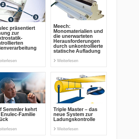
Meech:
lec präsentiert
Monomaterialien und
sung zur
die unerwarteten
ktrostatik-
Herausforderungen
trollierten
durch unkontrollierte
ienverarbeitung
statische Aufladung
iterlesen
Weiterlesen
f Semmler kehrt
Triple Master – das
 Enulec-Familie
neue System zur
rück
Ladungskontrolle
iterlesen
Weiterlesen