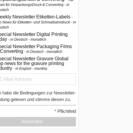
ws für VerpackungsDruck & Converting - in
utsch
eekly Newsletter Etiketten-Labels
p News für Etiketten- und Schmalbahndruck - in
utsch
ecial Newsletter Digital Printing
oday
in Deutsch - monatlich
pecial Newsletter Packaging Films
 Converting
in Deutsch - monatlich
ecial Newsletter Gravure Global
p news for the gravure printing
ndustry
in English - monthly
h habe die Bedingungen zur Newsletter-
dung gelesen und stimme diesen zu.
*
Pflichtfeld
Absenden