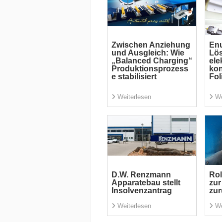
Zwischen Anziehung
Enu
und Ausgleich: Wie
Lö
„Balanced Charging“
ele
Produktionsprozess
kon
e stabilisiert
Fol
Weiterlesen
We
D.W. Renzmann
Rol
Apparatebau stellt
zur
Insolvenzantrag
zu
Weiterlesen
We