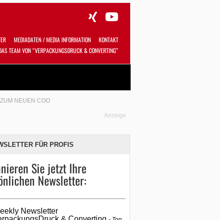
TER
MEDIADATEN / MEDIA INFORMATION
KONTAKT
DAS TEAM VON “VERPACKUNGSDRUCK & CONVERTING”
Alles
Shop
SUCHEN
 ZUM NEUEN COO
Anzeige
WSLETTER FÜR PROFIS
nieren Sie jetzt Ihre
önlichen Newsletter:
eekly Newsletter
erpackungsDruck & Converting
Top