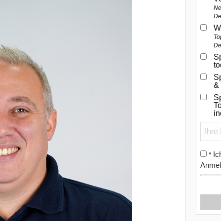
Ne
De
W
To
De
Sp
t
S
&
Sp
To
i
Ic
*
Anmel