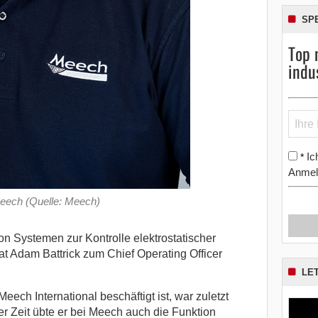
SP
Top 
indu
Ic
*
Anmel
eech (Quelle: Meech)
von Systemen zur Kontrolle elektrostatischer
t Adam Battrick zum Chief Operating Officer
LE
Meech International beschäftigt ist, war zuletzt
eser Zeit übte er bei Meech auch die Funktion