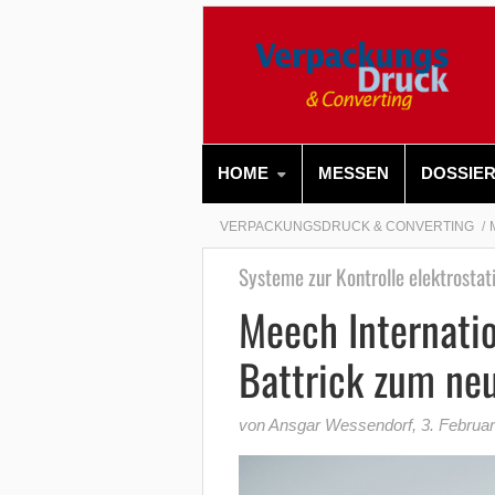
HOME
MESSEN
DOSSIE
VERPACKUNGSDRUCK & CONVERTING
Systeme zur Kontrolle elektrostat
Meech Internati
Battrick zum ne
von Ansgar Wessendorf
,
3. Februa