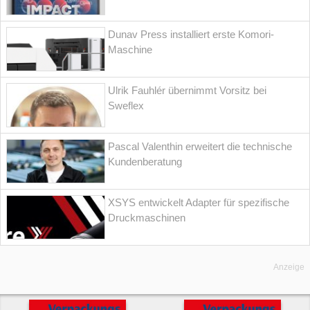
Dunav Press installiert erste Komori-
Maschine
Ulrik Fauhlér übernimmt Vorsitz bei
Sweflex
Pascal Valenthin erweitert die technische
Kundenberatung
XSYS entwickelt Adapter für spezifische
Druckmaschinen
Anzeige