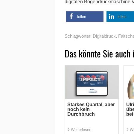
digitalen Bogendruckmaschine 
teilen
teilen
Schlagwörter:
Digitaldruck
,
Faltsch
Das könnte Sie auch 
Starkes Quartal, aber
Ulr
noch kein
übe
Durchbruch
bei
Weiterlesen
We