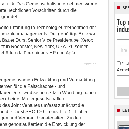
gsdruck. Das Gemeinschaftsunternehmen wurde
SP
tellrechtlichen Vorschriften durch die
egründet.
Top 
indu
tweite Erfahrung in Technologieunternehmen der
okumentenmanagements. Der gebürtige Brite war
Bauer Durst Senior Vice President bei Xerox
tz in Rochester, New York, USA. Zu seinen
gehörten darüber hinaus HP und Agfa.
Ic
*
Anzeige
Anmel
der gemeinsamen Entwicklung und Vermarktung
temen für die Faltschachtel- und
auer Durst wird seinen Sitz in Würzburg haben
rk beider Muttergesellschaften
 des Joint Ventures umfasst zunächst die
LE
 die Durst SPC 130 – einschließlich aller
ngen und Verbrauchsmaterialien. Zu den
ns gehört außerdem die Entwicklung der