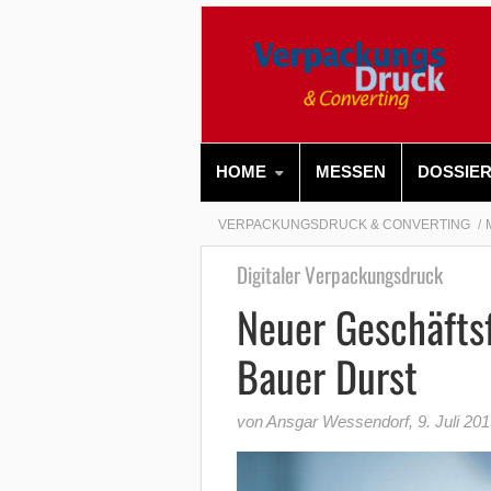
HOME
MESSEN
DOSSIE
VERPACKUNGSDRUCK & CONVERTING
Digitaler Verpackungsdruck
Neuer Geschäfts
Bauer Durst
von Ansgar Wessendorf
,
9. Juli 20