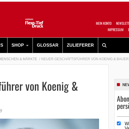
MEIN KONTO
NEWSLET
IMPRESSUM
RS
SHOP
GLOSSAR
ZULIEFERER
MENSCHEN & MÄRKTE
NEUER GESCHÄFTSFÜHRER VON KOENIG & BAUER
führer von Koenig &
NE
Abon
pers
19
W
V