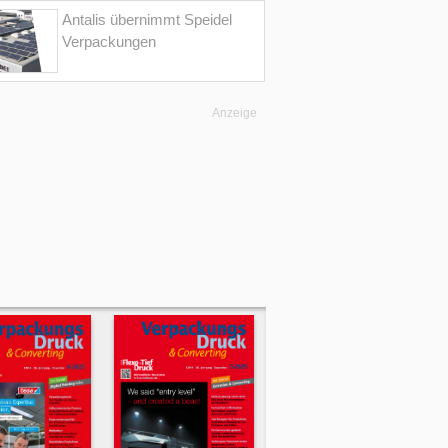
Antalis übernimmt Speidel
Verpackungen
Anzeige