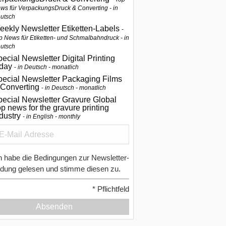
ws für VerpackungsDruck & Converting - in
utsch
eekly Newsletter Etiketten-Labels
p News für Etiketten- und Schmalbahndruck - in
utsch
ecial Newsletter Digital Printing
oday
in Deutsch - monatlich
pecial Newsletter Packaging Films
 Converting
in Deutsch - monatlich
ecial Newsletter Gravure Global
p news for the gravure printing
ndustry
in English - monthly
h habe die Bedingungen zur Newsletter-
dung gelesen und stimme diesen zu.
*
Pflichtfeld
Absenden