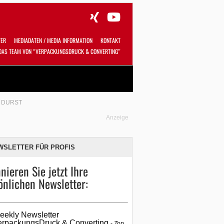
TER
MEDIADATEN / MEDIA INFORMATION
KONTAKT
DAS TEAM VON “VERPACKUNGSDRUCK & CONVERTING”
Alles
Shop
SUCHEN
 DURST
Anzeige
WSLETTER FÜR PROFIS
nieren Sie jetzt Ihre
önlichen Newsletter:
eekly Newsletter
erpackungsDruck & Converting
Top