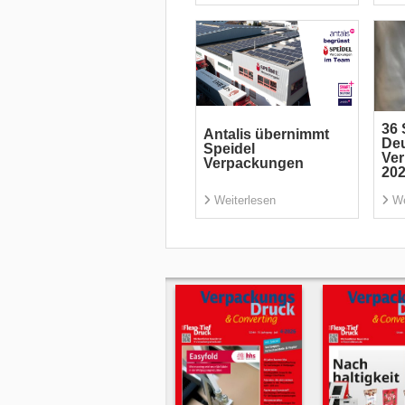
36 
Antalis übernimmt
De
Speidel
Ve
Verpackungen
20
Weiterlesen
We