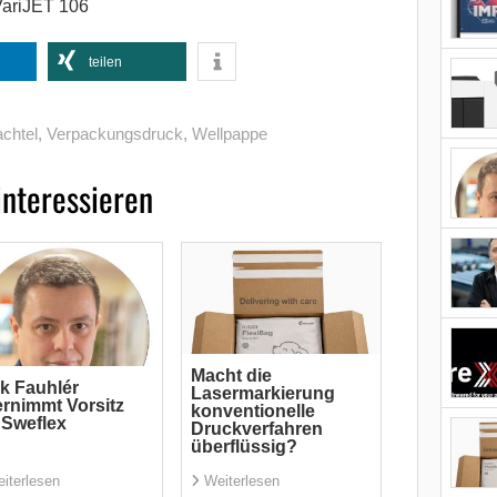
VariJET 106
teilen
achtel
,
Verpackungsdruck
,
Wellpappe
interessieren
Macht die
ik Fauhlér
Lasermarkierung
rnimmt Vorsitz
konventionelle
 Sweflex
Druckverfahren
überflüssig?
iterlesen
Weiterlesen