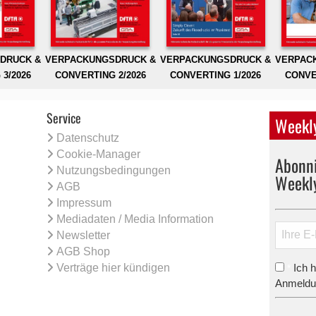
DRUCK &
VERPACKUNGSDRUCK &
VERPACKUNGSDRUCK &
VERPAC
3/2026
CONVERTING 2/2026
CONVERTING 1/2026
CONVE
Service
Weekly
Datenschutz
Cookie-Manager
Abonni
Nutzungsbedingungen
Weekl
AGB
Impressum
Mediadaten / Media Information
Newsletter
AGB Shop
Verträge hier kündigen
Ich 
*
Anmeldun