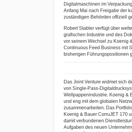
Digitalmaschinen im Verpackun
Anfang Mai nach Freigabe der kar
zuständigen Behörden offiziell g
Robert Stabler verfügt über wel
grafischen Industrie und des D
vor seinem Wechsel zu Koenig & 
Continuous Feed Business mit Si
bisherigen Führungspositionen 
Das Joint Venture widmet sich 
von Single-Pass-Digitaldrucksys
Wellpappenindustrie. Koenig & B
und eng mit dem globalen Netzwe
zusammenarbeiten. Das Portfolio
Koenig & Bauer CorruJET 170 und
damit verbundenen Dienstleistu
Aufgaben des neuen Unternehme