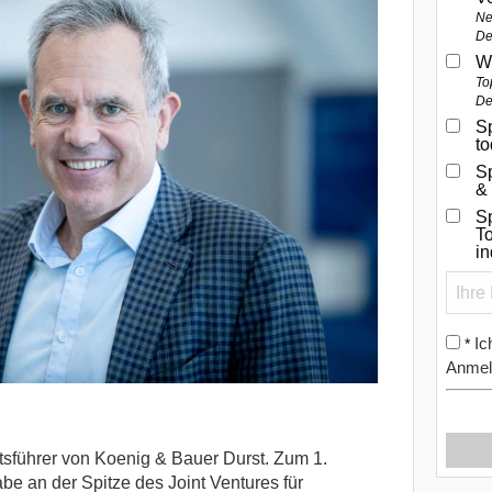
Ne
De
W
To
De
Sp
t
S
&
Sp
To
i
Ic
*
Anmel
tsführer von Koenig & Bauer Durst. Zum 1.
e an der Spitze des Joint Ventures für