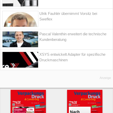
Ulrik Fauhlér übernimmt Vorsitz bei
Sweflex
Pascal Valenthin erweitert die technische
Kundenberatung
XSYS entwickelt Adapter für spezifische
Druckmaschinen
Anzeige