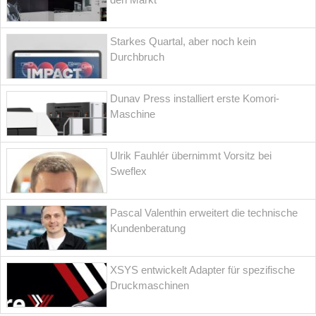
Starkes Quartal, aber noch kein
Durchbruch
Dunav Press installiert erste Komori-
Maschine
Ulrik Fauhlér übernimmt Vorsitz bei
Sweflex
Pascal Valenthin erweitert die technische
Kundenberatung
XSYS entwickelt Adapter für spezifische
Druckmaschinen