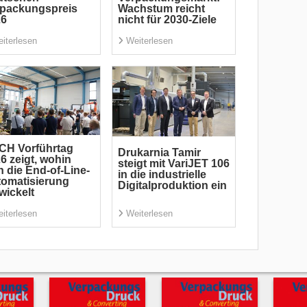
rpackungspreis
Wachstum reicht
26
nicht für 2030-Ziele
iterlesen
Weiterlesen
CH Vorführtag
Drukarnia Tamir
6 zeigt, wohin
steigt mit VariJET 106
h die End-of-Line-
in die industrielle
omatisierung
Digitalproduktion ein
wickelt
iterlesen
Weiterlesen