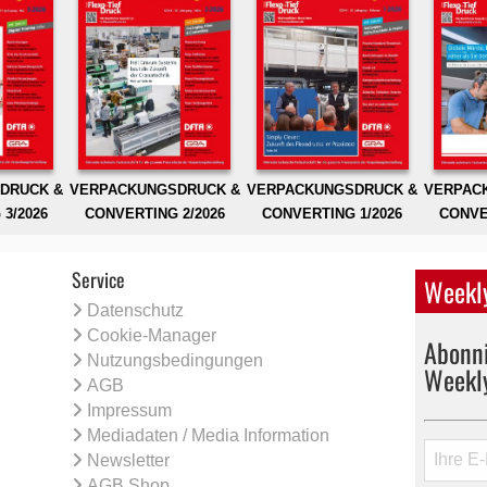
DRUCK &
VERPACKUNGSDRUCK &
VERPACKUNGSDRUCK &
VERPAC
3/2026
CONVERTING 2/2026
CONVERTING 1/2026
CONVE
Service
Weekly
Datenschutz
Cookie-Manager
Abonni
Nutzungsbedingungen
Weekl
AGB
Impressum
Mediadaten / Media Information
Newsletter
AGB Shop