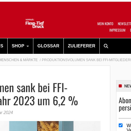
MEIN KONTO
NEWSLET
IMPRESSUM
RS
SHOP
GLOSSAR
ZULIEFERER
MENSCHEN & MÄRKTE
PRODUKTIONSVOLUMEN SANK BEI FFI-MITGLIEDERN 
en sank bei FFI-
NE
Jahr 2023 um 6,2 %
Abon
pers
ar 2024
W
V