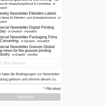
ws für VerpackungsDruck & Converting - in
utsch
eekly Newsletter Etiketten-Labels
p News für Etiketten- und Schmalbahndruck - in
utsch
ecial Newsletter Digital Printing
oday
in Deutsch - monatlich
pecial Newsletter Packaging Films
 Converting
in Deutsch - monatlich
ecial Newsletter Gravure Global
p news for the gravure printing
ndustry
in English - monthly
h habe die Bedingungen zur Newsletter-
dung gelesen und stimme diesen zu.
*
Pflichtfeld
Absenden