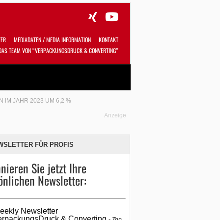
TER
MEDIADATEN / MEDIA INFORMATION
KONTAKT
DAS TEAM VON “VERPACKUNGSDRUCK & CONVERTING”
Alles
Shop
SUCHEN
IM JAHR 2023 UM 6,2 %
Anzeige
WSLETTER FÜR PROFIS
nieren Sie jetzt Ihre
önlichen Newsletter:
eekly Newsletter
erpackungsDruck & Converting
Top