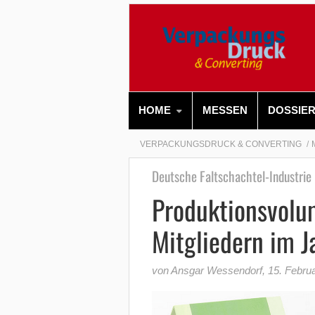
HOME
MESSEN
DOSSIE
VERPACKUNGSDRUCK & CONVERTING
Deutsche Faltschachtel-Industrie
Produktionsvolum
Mitgliedern im 
von Ansgar Wessendorf
,
15. Febru