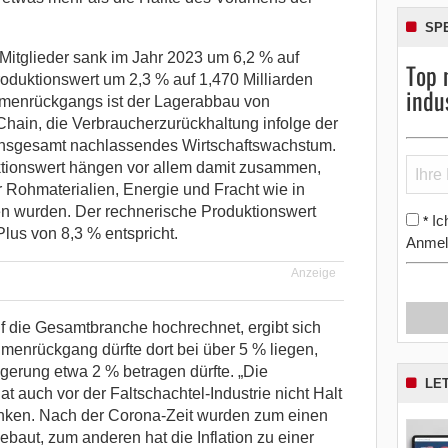
SP
itglieder sank im Jahr 2023 um 6,2 % auf
Top 
duktionswert um 2,3 % auf 1,470 Milliarden
indu
umenrückgangs ist der Lagerabbau von
Chain, die Verbraucherzurückhaltung infolge der
 insgesamt nachlassendes Wirtschaftswachstum.
tionswert hängen vor allem damit zusammen,
 Rohmaterialien, Energie und Fracht wie in
 wurden. Der rechnerische Produktionswert
Ic
*
Plus von 8,3 % entspricht.
Anmel
Anzeige
 die Gesamtbranche hochrechnet, ergibt sich
umenrückgang dürfte dort bei über 5 % liegen,
gerung etwa 2 % betragen dürfte. „Die
LE
at auch vor der Faltschachtel-Industrie nicht Halt
unken. Nach der Corona-Zeit wurden zum einen
baut, zum anderen hat die Inflation zu einer