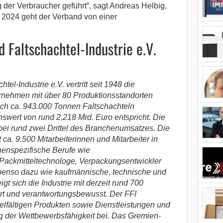
er Verbraucher geführt“, sagt Andreas Helbig,
 2024 geht der Verband von einer
 Faltschachtel-Industrie e.V.
el-Industrie e.V. vertritt seit 1948 die
rnehmen mit über 80 Produktionsstandorten
lich ca. 943.000 Tonnen Faltschachteln
swert von rund 2,218 Mrd. Euro entspricht. Die
bei rund zwei Drittel des Branchenumsatzes. Die
ca. 9.500 Mitarbeiterinnen und Mitarbeiter in
chenspezifische Berufe wie
 Packmitteltechnologe, Verpackungsentwickler
benso dazu wie kaufmännische, technische und
eigt sich die Industrie mit derzeit rund 700
rt und verantwortungsbewusst. Der FFI
vielfältigen Produkten sowie Dienstleistungen und
ng der Wettbewerbsfähigkeit bei. Das Gremien-