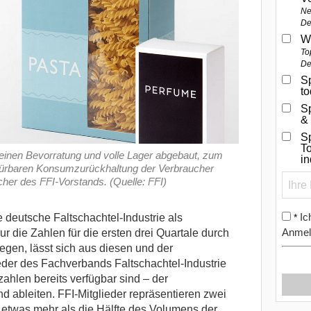
Ne
De
W
To
De
Sp
t
S
&
Sp
To
inen Bevorratung und volle Lager abgebaut, zum
i
 spürbaren Konsumzurückhaltung der Verbraucher
cher des FFI-Vorstands. (Quelle: FFI)
Ic
e deutsche Faltschachtel-Industrie als
*
Anmel
r die Zahlen für die ersten drei Quartale durch
egen, lässt sich aus diesen und der
eder des Fachverbands Faltschachtel-Industrie
zahlen bereits verfügbar sind – der
d ableiten.
FFI-Mitglieder repräsentieren zwei
d etwas mehr als die Hälfte des Volumens der