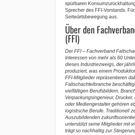
spürbaren Konsumzurückhaltung d
Sprecher des FFI-Vorstands. Für
Seitwärtsbewegung aus.
Über den Fachverband
(FFI)
Der FFI – Fachverband Faltschacht
Interessen von mehr als 60 Unte
dieses Industriezweigs, der jähr
produziert, was einem Produktion
FFI-Mitglieder repräsentieren da
Faltschachtelbranche beschäftigt 
vielfältigen Berufsbildern. Bran
Verpackungsingenieur, Drucker,
oder Mediengestalter gehören e
logistische Berufe. Traditionell z
Auszubildenden zukunftsorientie
unterstützt seine Mitglieder mit 
trägt so nachhaltig zur Steigeru