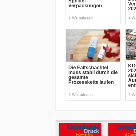
Speidel
Ve
Verpackungen
20
Weiterlesen
We
KO
Die Faltschachtel
202
muss stabil durch die
sic
gesamte
Aut
Prozesskette laufen
ent
Weiterlesen
We