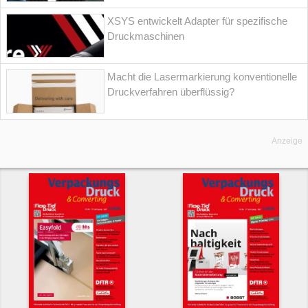
XSYS entwickelt Adapter für spezifische
Druckmaschinen
Macht die Lasermarkierung konventionelle
Druckverfahren überflüssig?
Anzeige