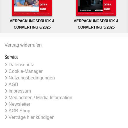
VERPACKUNGSDRUCK &
VERPACKUNGSDRUCK &
CONVERTING 6/2025
CONVERTING 5/2025
Vertrag widerrufen
Service
Datenschutz
Cookie-Manager
Nutzungsbedingungen
AGB
Impressum
Mediadaten / Media Information
Newsletter
AGB Shop
Verträge hier kündigen