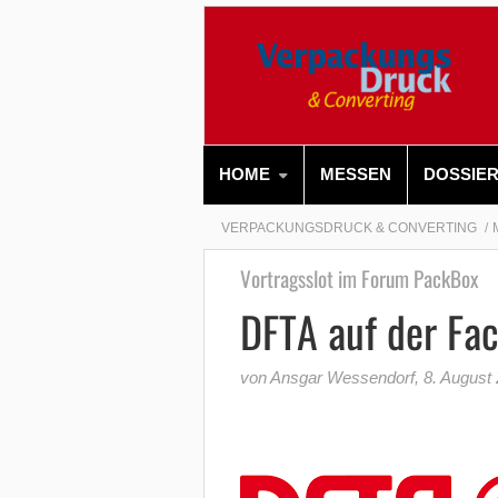
HOME
MESSEN
DOSSIE
VERPACKUNGSDRUCK & CONVERTING
Vortragsslot im Forum PackBox
DFTA auf der Fa
von Ansgar Wessendorf
,
8. August