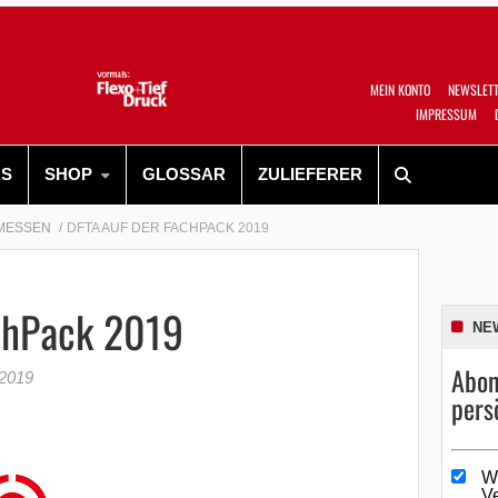
MEIN KONTO
NEWSLET
IMPRESSUM
RS
SHOP
GLOSSAR
ZULIEFERER
MESSEN
DFTA AUF DER FACHPACK 2019
chPack 2019
NE
Abon
 2019
pers
W
V