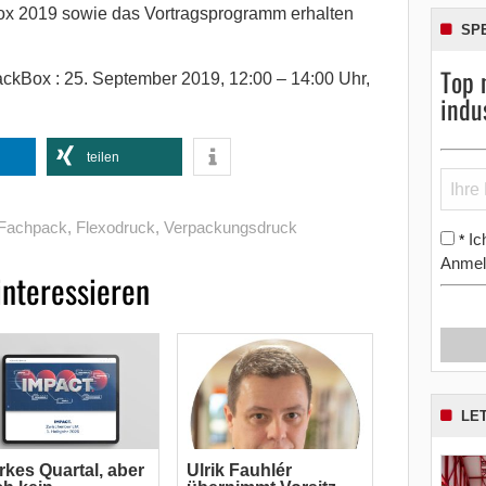
x 2019 sowie das Vortragsprogramm erhalten
SP
Top 
ackBox : 25. September 2019, 12:00 – 14:00 Uhr,
indu
teilen
Fachpack
,
Flexodruck
,
Verpackungsdruck
Ic
*
Anmel
interessieren
LE
rkes Quartal, aber
Ulrik Fauhlér