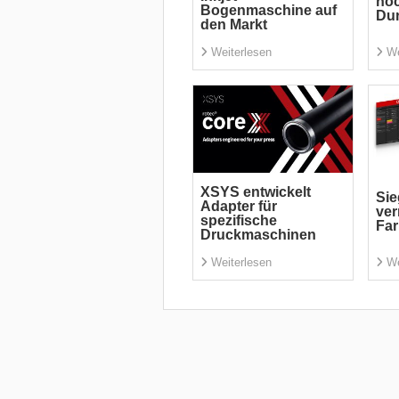
noc
Bogenmaschine auf
Du
den Markt
Weiterlesen
We
XSYS entwickelt
Sie
Adapter für
ver
spezifische
Fa
Druckmaschinen
Weiterlesen
We