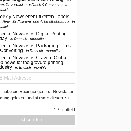
ws für VerpackungsDruck & Converting - in
utsch
eekly Newsletter Etiketten-Labels
p News für Etiketten- und Schmalbahndruck - in
utsch
ecial Newsletter Digital Printing
oday
in Deutsch - monatlich
pecial Newsletter Packaging Films
 Converting
in Deutsch - monatlich
ecial Newsletter Gravure Global
p news for the gravure printing
ndustry
in English - monthly
h habe die Bedingungen zur Newsletter-
dung gelesen und stimme diesen zu.
*
Pflichtfeld
Absenden