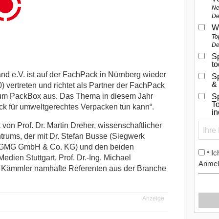
Ne
De
W
To
De
Sp
t
d e.V. ist auf der FachPack in Nürnberg wieder
S
&
0) vertreten und richtet als Partner der FachPack
orum PackBox aus. Das Thema in diesem Jahr
Sp
To
ck für umweltgerechtes Verpacken tun kann“.
i
von Prof. Dr. Martin Dreher, wissenschaftlicher
rums, der mit Dr. Stefan Busse (Siegwerk
 (GMG GmbH & Co. KG) und den beiden
Ic
*
dien Stuttgart, Prof. Dr.-Ing. Michael
Anmel
g Kämmler namhafte Referenten aus der Branche
Anzeige