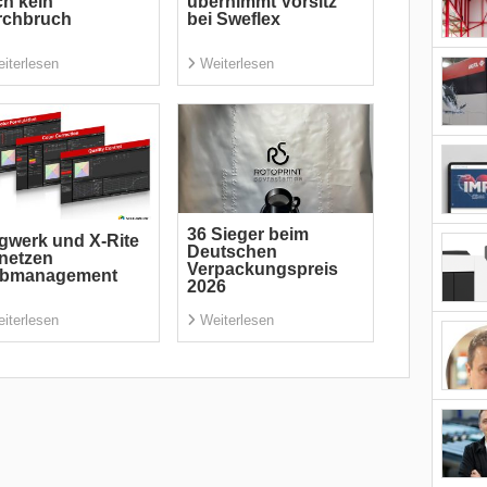
h kein
übernimmt Vorsitz
rchbruch
bei Sweflex
iterlesen
Weiterlesen
36 Sieger beim
gwerk und X-Rite
Deutschen
netzen
Verpackungspreis
rbmanagement
2026
iterlesen
Weiterlesen