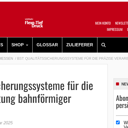
MEIN KONTO
NEWSLET
IMPRESSUM
RS
SHOP
GLOSSAR
ZULIEFERER
MESSEN
BST: QUALITÄTSSICHERUNGSSYSTEME FÜR DIE PRÄZISE VERAR
cherungssysteme für die
NE
itung bahnförmiger
Abon
pers
ar 2025
W
V