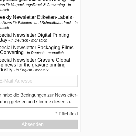
ws für VerpackungsDruck & Converting - in
utsch
eekly Newsletter Etiketten-Labels
p News für Etiketten- und Schmalbahndruck - in
utsch
ecial Newsletter Digital Printing
oday
in Deutsch - monatlich
pecial Newsletter Packaging Films
 Converting
in Deutsch - monatlich
ecial Newsletter Gravure Global
p news for the gravure printing
ndustry
in English - monthly
h habe die Bedingungen zur Newsletter-
dung gelesen und stimme diesen zu.
*
Pflichtfeld
Absenden