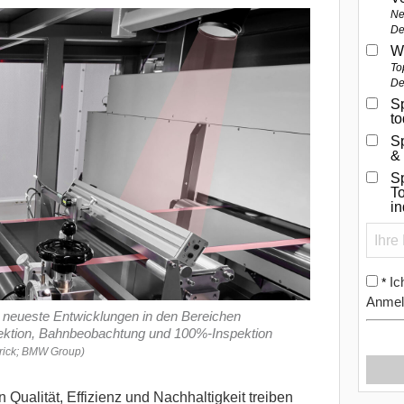
Ne
De
W
To
De
Sp
t
S
&
Sp
To
i
Ic
*
Anmel
 neueste Entwicklungen in den Bereichen
ektion, Bahnbeobachtung und 100%-Inspektion
trick; BMW Group)
Qualität, Effizienz und Nachhaltigkeit treiben