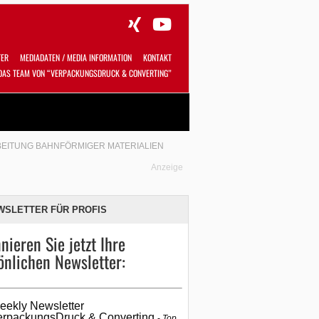
TER
MEDIADATEN / MEDIA INFORMATION
KONTAKT
DAS TEAM VON “VERPACKUNGSDRUCK & CONVERTING”
Alles
Shop
SUCHEN
BEITUNG BAHNFÖRMIGER MATERIALIEN
Anzeige
WSLETTER FÜR PROFIS
nieren Sie jetzt Ihre
önlichen Newsletter:
eekly Newsletter
erpackungsDruck & Converting
Top