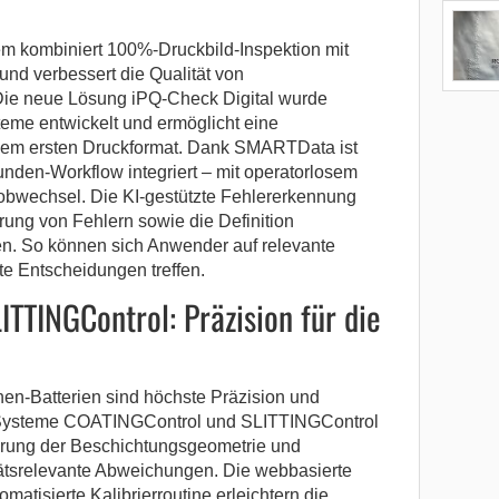
m kombiniert 100%-Druckbild-Inspektion mit
nd verbessert die Qualität von
Die neue Lösung iPQ-Check Digital wurde
steme entwickelt und ermöglicht eine
 dem ersten Druckformat. Dank SMARTData ist
unden-Workflow integriert – mit operatorlosem
bwechsel. Die KI-gestützte Fehlererkennung
erung von Fehlern sowie die Definition
en. So können sich Anwender auf relevante
te Entscheidungen treffen.
TTINGControl: Präzision für die
nen-Batterien sind höchste Präzision und
en Systeme COATINGControl und SLITTINGControl
ierung der Beschichtungsgeometrie und
itätsrelevante Abweichungen. Die webbasierte
atisierte Kalibrierroutine erleichtern die