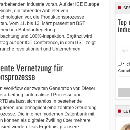
erarbeitenden Industrie voran. Auf der ICE Europe
SP
GmbH, ein führender Anbieter von
chnologien vor, die Produktionsprozesse
Top 
lten.
Vom 11. bis 13. März präsentiert BST
indu
ereichen Bahnlaufregelung,
bachtung und 100%-Inspektion. Ergänzt wird
rtrag auf der ICE Conference, in dem BST zeigt,
ranche revolutioniert und Unternehmen
ente Vernetzung für
Ic
*
Anmel
onsprozesse
 Workflow der zweiten Generation vor. Dieser
verarbeitung, automatisiert Prozesse und
RTData lässt sich nahtlos in bestehende
grieren und ermöglicht eine zentrale Steuerung
LE
rozesse. Die in einer modernen Datenbank mit
 können als digitaler Zwilling über mehrere
isiert werden. Das Ergebnis: präzisere