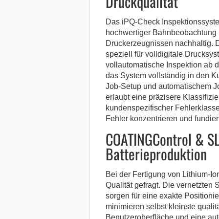
Druckqualität
Das iPQ-Check Inspektionssyste
hochwertiger Bahnbeobachtung u
Druckerzeugnissen nachhaltig. 
speziell für volldigitale Drucksy
vollautomatische Inspektion ab
das System vollständig in den K
Job-Setup und automatischem Jo
erlaubt eine präzisere Klassifizi
kundenspezifischer Fehlerklass
Fehler konzentrieren und fundier
COATINGControl & SLI
Batterieproduktion
Bei der Fertigung von Lithium-Io
Qualität gefragt. Die vernetzt
sorgen für eine exakte Position
minimieren selbst kleinste qual
Benutzeroberfläche und eine autom