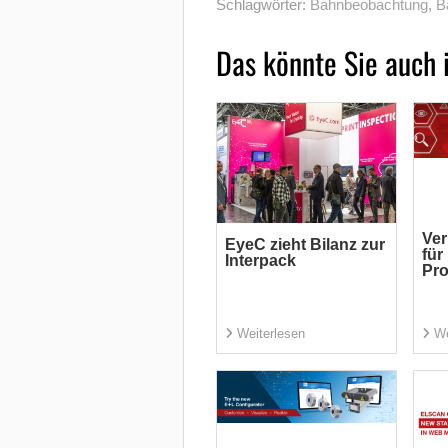
Schlagwörter:
Bahnbeobachtung
,
B
Das könnte Sie auch 
Ver
EyeC zieht Bilanz zur
für
Interpack
Pro
Weiterlesen
We