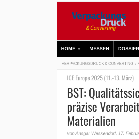
HOME
MESSEN
DOSSIE
VERPACKUNGSDRUCK & CONVERTING
ICE Europe 2025 (11.-13. März)
BST: Qualitätssi
präzise Verarbe
Materialien
von Ansgar Wessendorf
,
17. Febru