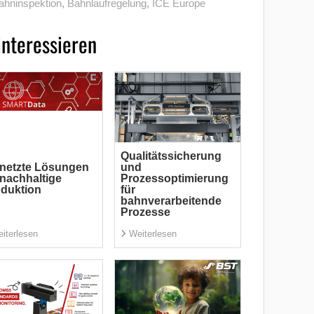
ahninspektion
,
Bahnlaufregelung
,
ICE Europe
interessieren
Qualitätssicherung
netzte Lösungen
und
 nachhaltige
Prozessoptimierung
duktion
für
bahnverarbeitende
Prozesse
iterlesen
Weiterlesen