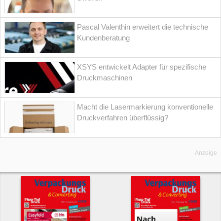
Pascal Valenthin erweitert die technische
Kundenberatung
XSYS entwickelt Adapter für spezifische
Druckmaschinen
Macht die Lasermarkierung konventionelle
Druckverfahren überflüssig?
Anzeige