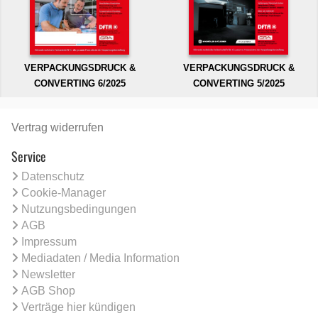
VERPACKUNGSDRUCK &
VERPACKUNGSDRUCK &
CONVERTING 6/2025
CONVERTING 5/2025
Vertrag widerrufen
Service
Datenschutz
Cookie-Manager
Nutzungsbedingungen
AGB
Impressum
Mediadaten / Media Information
Newsletter
AGB Shop
Verträge hier kündigen