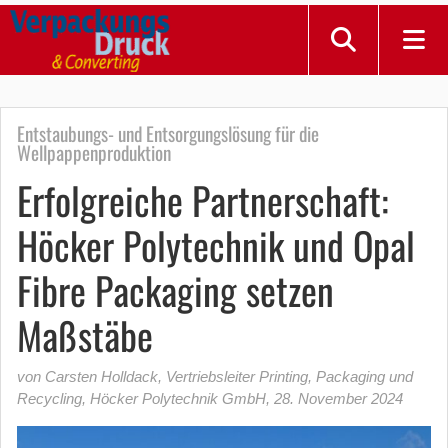
Entstaubungs- und Entsorgungslösung für die
Wellpappenproduktion
Erfolgreiche Partnerschaft:
Höcker Polytechnik und Opal
Fibre Packaging setzen
Maßstäbe
von Carsten Holldack, Vertriebsleiter Printing, Packaging und
Recycling, Höcker Polytechnik GmbH
,
28. November 2024