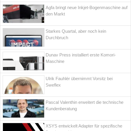
Agfa bringt neue Inkjet-Bogenmaschine auf
den Markt
Starkes Quartal, aber noch kein
Durchbruch
Dunav Press installiert erste Komori-
Maschine
Ulrik Fauhlér übernimmt Vorsitz bei
Sweflex
Pascal Valenthin erweitert die technische
Kundenberatung
XSYS entwickelt Adapter für spezifische