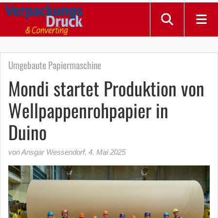
Umgebaute Papiermaschine
Mondi startet Produktion von
Wellpappenrohpapier in
Duino
von Ansgar Wessendorf
,
4. Mai 2025