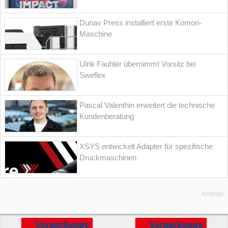
Dunav Press installiert erste Komori-
Maschine
Ulrik Fauhlér übernimmt Vorsitz bei
Sweflex
Pascal Valenthin erweitert die technische
Kundenberatung
XSYS entwickelt Adapter für spezifische
Druckmaschinen
Anzeige