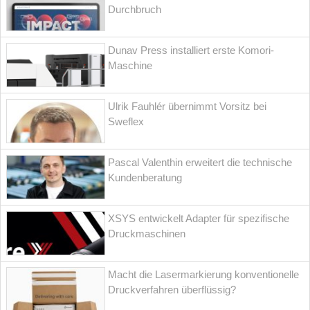
Durchbruch
Dunav Press installiert erste Komori-
Maschine
Ulrik Fauhlér übernimmt Vorsitz bei
Sweflex
Pascal Valenthin erweitert die technische
Kundenberatung
XSYS entwickelt Adapter für spezifische
Druckmaschinen
Macht die Lasermarkierung konventionelle
Druckverfahren überflüssig?