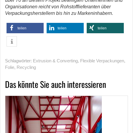
über 70 an diesem Projekt beteiligten Unternehmen und
Organisationen reicht von Rohstofflieferanten über
Verpackungsherstellern bis hin zu Markeninhabern.
teilen
teilen
teilen
Schlagwörter:
Extrusion & Converting
,
Flexible Verpackungen
,
Folie
,
Recycling
Das könnte Sie auch interessieren