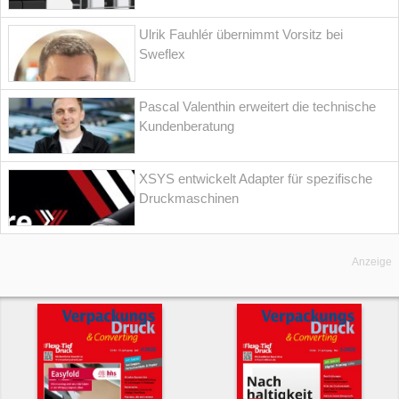
Ulrik Fauhlér übernimmt Vorsitz bei
Sweflex
Pascal Valenthin erweitert die technische
Kundenberatung
XSYS entwickelt Adapter für spezifische
Druckmaschinen
Anzeige