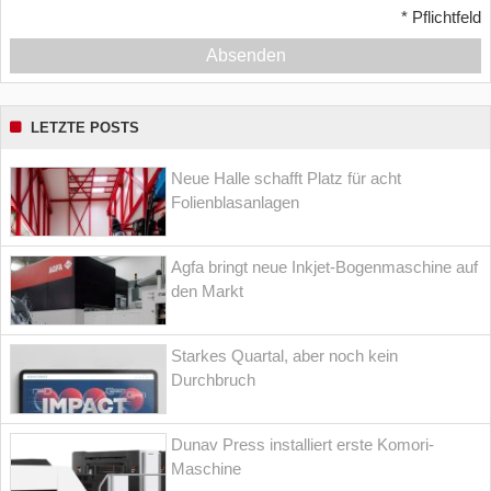
*
Pflichtfeld
Absenden
LETZTE POSTS
Neue Halle schafft Platz für acht
Folienblasanlagen
Agfa bringt neue Inkjet-Bogenmaschine auf
den Markt
Starkes Quartal, aber noch kein
Durchbruch
Dunav Press installiert erste Komori-
Maschine