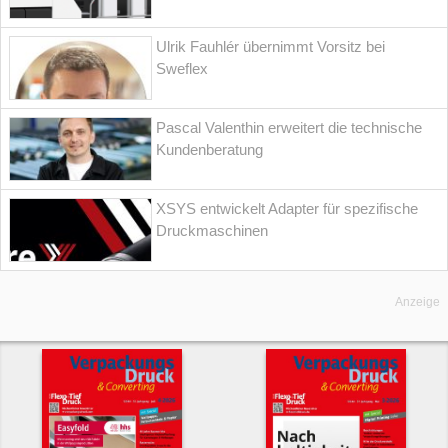
Ulrik Fauhlér übernimmt Vorsitz bei
Sweflex
Pascal Valenthin erweitert die technische
Kundenberatung
XSYS entwickelt Adapter für spezifische
Druckmaschinen
Anzeige