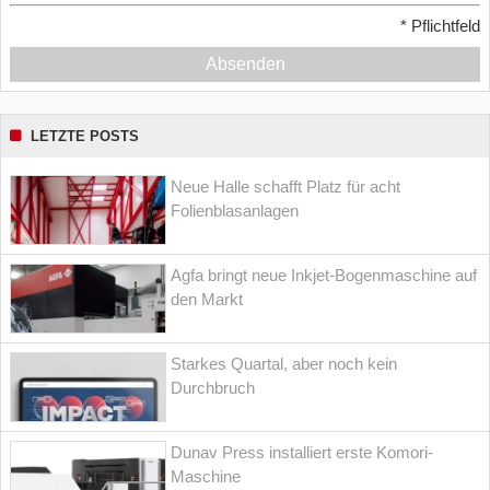
*
Pflichtfeld
Absenden
LETZTE POSTS
Neue Halle schafft Platz für acht
Folienblasanlagen
Agfa bringt neue Inkjet-Bogenmaschine auf
den Markt
Starkes Quartal, aber noch kein
Durchbruch
Dunav Press installiert erste Komori-
Maschine