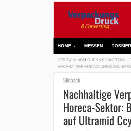
HOME
MESSEN
DOSSIE
VERPACKUNGSDRUCK & CONVERTING
NACHHALTIGE VERPACKUNGSLÖSUNG FÜR
Südpack
Nachhaltige Ver
Horeca-Sektor: 
auf Ultramid Cc