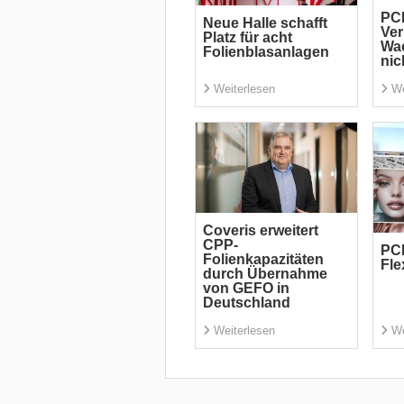
PC
Neue Halle schafft
Ve
Platz für acht
Wac
Folienblasanlagen
nic
Weiterlesen
We
Coveris erweitert
CPP-
PCR
Folienkapazitäten
Fle
durch Übernahme
von GEFO in
Deutschland
Weiterlesen
We