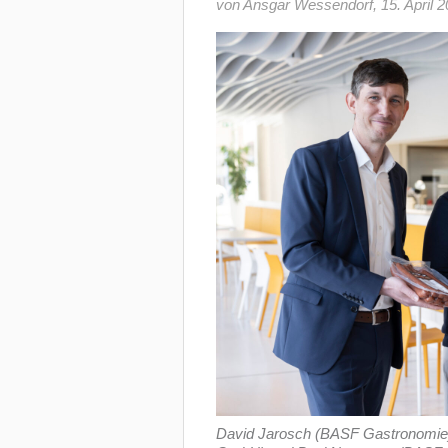
von Ansgar Wessendorf
,
15. April 
David Jarosch (BASF Gastronomie)