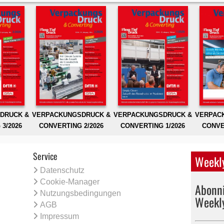
DRUCK &
VERPACKUNGSDRUCK &
VERPACKUNGSDRUCK &
VERPAC
3/2026
CONVERTING 2/2026
CONVERTING 1/2026
CONVE
Service
Weekly
Datenschutz
Cookie-Manager
Abonni
Nutzungsbedingungen
Weekl
AGB
Impressum