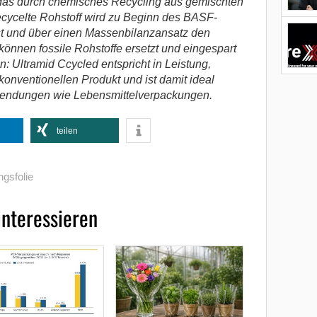
das durch chemisches Recycling aus gemischten
recycelte Rohstoff wird zu Beginn des BASF-
t und über einen Massenbilanzansatz den
önnen fossile Rohstoffe ersetzt und eingespart
 Ultramid Ccycled entspricht in Leistung,
onventionellen Produkt und ist damit ideal
wendungen wie Lebensmittelverpackungen.
teilen
gsfolie
interessieren