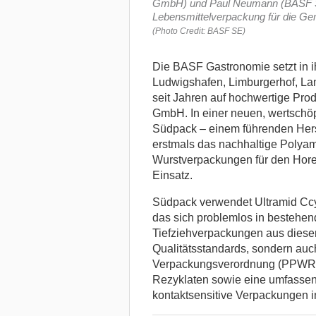
GmbH) und Paul Neumann (BASF SE)
Lebensmittelverpackung für die Ge
(Photo Credit: BASF SE)
Die BASF Gastronomie setzt in i
Ludwigshafen, Limburgerhof, La
seit Jahren auf hochwertige Pr
GmbH.
In einer neuen, wertschö
Südpack – einem führenden Hers
erstmals das nachhaltige Polyam
Wurstverpackungen für den Hore
Einsatz.
Südpack verwendet Ultramid Ccyc
das sich problemlos in bestehend
Tiefziehverpackungen aus diesem 
Qualitätsstandards, sondern auc
Verpackungsverordnung (PPWR). D
Rezyklaten sowie eine umfassend
kontaktsensitive Verpackungen 