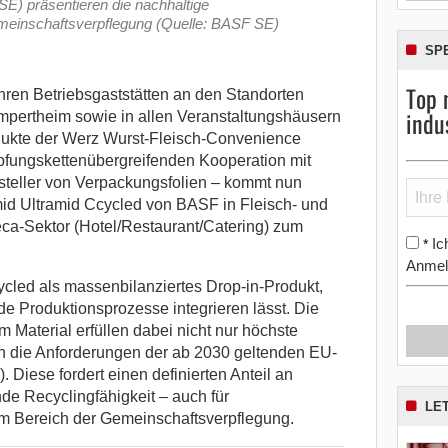
 präsentieren die nachhaltige
meinschaftsverpflegung (Quelle: BASF SE)
SP
Top 
hren Betriebsgaststätten an den Standorten
indu
mpertheim sowie in allen Veranstaltungshäusern
odukte der Werz Wurst-Fleisch-Convenience
pfungskettenübergreifenden Kooperation mit
teller von Verpackungsfolien – kommt nun
id Ultramid Ccycled von BASF in Fleisch- und
ca-Sektor (Hotel/Restaurant/Catering) zum
Ic
*
Anmel
led als massenbilanziertes Drop-in-Produkt,
e Produktionsprozesse integrieren lässt. Die
Material erfüllen dabei nicht nur höchste
h die Anforderungen der ab 2030 geltenden EU-
iese fordert einen definierten Anteil an
e Recyclingfähigkeit – auch für
LE
im Bereich der Gemeinschaftsverpflegung.