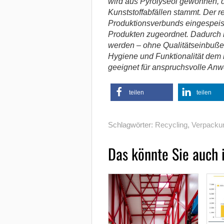
wird aus Pyrolyseöl gewonnen, 
Kunststoffabfällen stammt. Der 
Produktionsverbunds eingespeis
Produkten zugeordnet. Dadurch k
werden – ohne Qualitätseinbußen:
Hygiene und Funktionalität dem k
geeignet für anspruchsvolle An
teilen
teilen
Schlagwörter:
Recycling
,
Verpackun
Das könnte Sie auch 