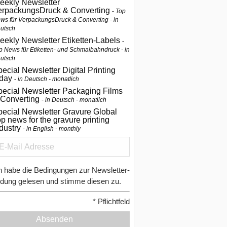
eekly Newsletter
erpackungsDruck & Converting
Top
ws für VerpackungsDruck & Converting - in
utsch
eekly Newsletter Etiketten-Labels
p News für Etiketten- und Schmalbahndruck - in
utsch
ecial Newsletter Digital Printing
oday
in Deutsch - monatlich
pecial Newsletter Packaging Films
 Converting
in Deutsch - monatlich
ecial Newsletter Gravure Global
p news for the gravure printing
ndustry
in English - monthly
h habe die Bedingungen zur Newsletter-
dung gelesen und stimme diesen zu.
*
Pflichtfeld
Absenden