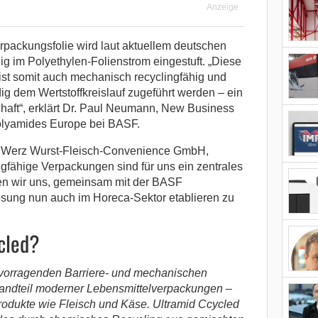
Anzeige
rpackungsfolie wird laut aktuellem deutschen
ig im Polyethylen-Folienstrom eingestuft. „Diese
st somit auch mechanisch recyclingfähig und
ig dem Wertstoffkreislauf zugeführt werden – ein
schaft“, erklärt Dr. Paul Neumann, New Business
olyamides Europe bei BASF.
r Werz Wurst-Fleisch-Convenience GmbH,
ngfähige Verpackungen sind für uns ein zentrales
en wir uns, gemeinsam mit der BASF
sung nun auch im Horeca-Sektor etablieren zu
cled?
rvorragenden Barriere- und mechanischen
tandteil moderner Lebensmittelverpackungen –
rodukte wie Fleisch und Käse. Ultramid Ccycled