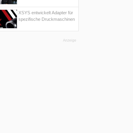
XSYS entwickelt Adapter für
spezifische Druckmaschinen
Anzeige