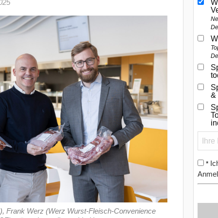
2025
W
V
Ne
De
W
To
De
Sp
t
S
&
Sp
To
i
Ic
*
Anmel
, Frank Werz (Werz Wurst-Fleisch-Convenience