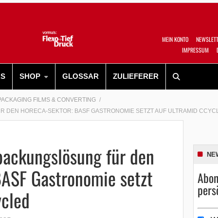
MEIN KONTO
NEWSLET
IMPRESSUM
RS
SHOP
GLOSSAR
ZULIEFERER
PACKAGING FILMS & CONVERTING
 DEN HORECA-SEKTOR: BASF GASTRONOMIE SETZT AUF ULTRAMID CCYC
packungslösung für den
NE
BASF Gastronomie setzt
Abon
pers
ycled