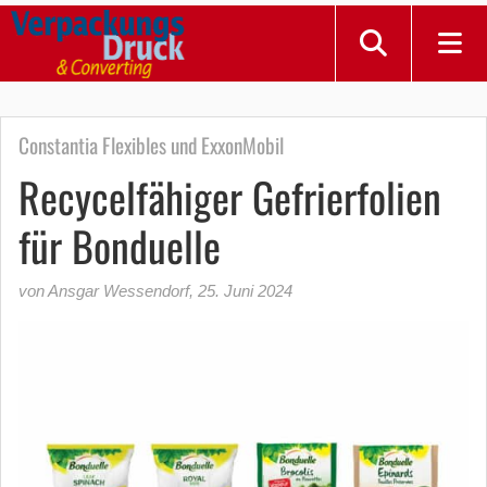
Constantia Flexibles und ExxonMobil
Recycelfähiger Gefrierfolien
für Bonduelle
von Ansgar Wessendorf
,
25. Juni 2024