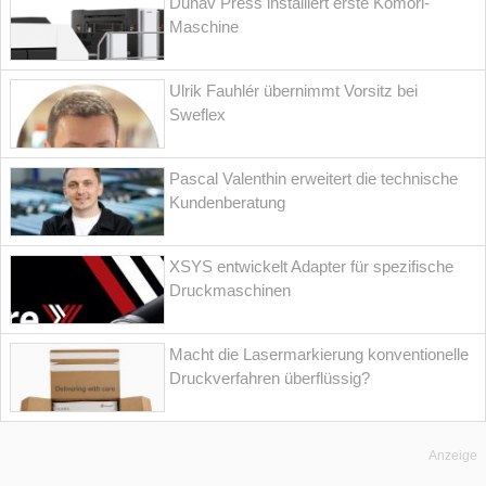
Dunav Press installiert erste Komori-
Maschine
Ulrik Fauhlér übernimmt Vorsitz bei
Sweflex
Pascal Valenthin erweitert die technische
Kundenberatung
XSYS entwickelt Adapter für spezifische
Druckmaschinen
Macht die Lasermarkierung konventionelle
Druckverfahren überflüssig?
Anzeige