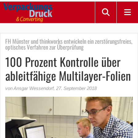
FH Münster und thinkworks entwickeln ein zerstörungsfreies,
optisches Verfahren zur Überprüfung
100 Prozent Kontrolle über
ableitfähige Multilayer-Folien
von Ansgar Wessendorf
,
27. September 2018