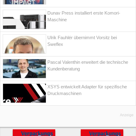
Dunav Press installiert erste Komori-
Maschine
Ulrik Fauhlér übernimmt Vorsitz bei
Sweflex
Pascal Valenthin erweitert die technische
Kundenberatung
XSYS entwickelt Adapter für spezifische
Druckmaschinen
Anzeige