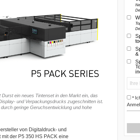
Ne
De
W
To
De
Sp
t
S
&
Sp
To
i
Durst ein neues Tintenset in den Markt ein, das
Ic
*
 Display- und Verpackungsdrucks zugeschnitten ist.
Anmel
h durch geringe Geruchsentwicklung und hohe
ersteller von Digitaldruck- und
rt mit der P5 350 HS PACK eine