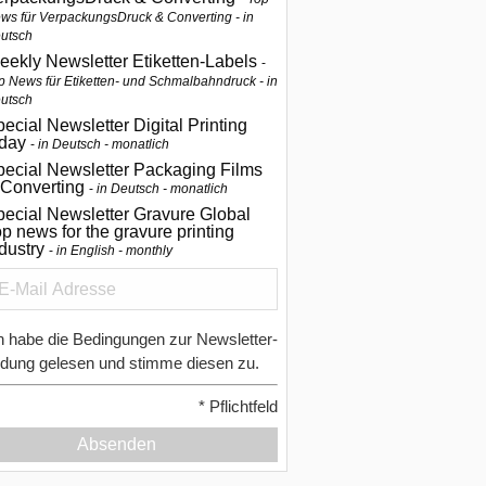
ws für VerpackungsDruck & Converting - in
utsch
eekly Newsletter Etiketten-Labels
p News für Etiketten- und Schmalbahndruck - in
utsch
ecial Newsletter Digital Printing
oday
in Deutsch - monatlich
pecial Newsletter Packaging Films
 Converting
in Deutsch - monatlich
ecial Newsletter Gravure Global
p news for the gravure printing
ndustry
in English - monthly
h habe die Bedingungen zur Newsletter-
dung gelesen und stimme diesen zu.
*
Pflichtfeld
Absenden