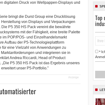
en digitalen Druck von Wellpappen-Displays und
SP
Top 
Serie bringt die Durst Group eine Drucklösung
indu
die Herstellung von Displays und Verpackungen
. Die P5 350 HS Pack vereint die bewährte
ucksystems mit der Fähigkeit, eine breite Palette
die im POP/POS- und Einzelhandelsmarkt
re Aufbau der P5-Technologieplattform
e für eine Vielzahl von Anwendungen zu
Ic
*
e Marktanforderungen und integrieren sie in
Anmel
rklärt Andrea Riccardi, Head of Product
. „Die P5 350 HS Pack ist das Ergebnis unseres
erweitert unser P5-Portfolio.”
Anzeige
utomatisierter
LE