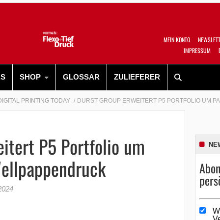
MEIN KONTO
NEWSLET
IMPRESSUM
RS
SHOP
GLOSSAR
ZULIEFERER
DIGITAL PRINTING TODAY
DURST GROUP ERWEITERT P5 PORTFOLIO UM P
itert P5 Portfolio um
NE
Wellpappendruck
Abon
pers
2024
W
V