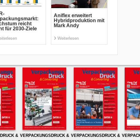
R-
Aniflex erweitert
rpackungsmarkt:
Hybridproduktion mit
hstum reicht
Mark Andy
ht für 2030-Ziele
iterlesen
Weiterlesen
DRUCK &
VERPACKUNGSDRUCK &
VERPACKUNGSDRUCK &
VERPAC