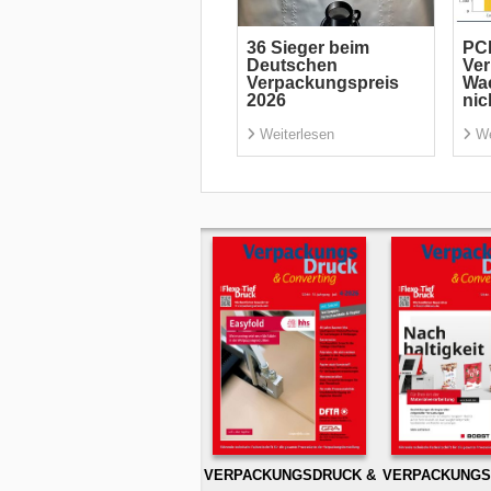
36 Sieger beim
PC
Deutschen
Ve
Verpackungspreis
Wac
2026
nic
Weiterlesen
We
VERPACKUNGSDRUCK &
VERPACKUNGS