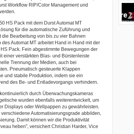
Durst Workflow RIP/Color Management und
werden.
350 HS Pack mit dem Durst Automat MT
Lösung für die automatische Zuführung und
t die Bearbeitung von bis zu vier Bahnen
b des Automat MT arbeitet Hand in Hand mit der
50 HS Pack. Fein abgestimmte Bewegungen der
 einer verstärkten Blas- und Bürstenleiste
nelle Trennung der Medien, auch bei
ten. Pneumatisch gesteuerte Klappen
he und stabile Produktion, indem sie ein
rend des Be- und Entladevorgangs verhindern.
 kontinuierlich durch Überwachungskameras
agetische wurden ebenfalls weiterentwickelt, um
er Displays oder Wellpappen zu gewährleisten.
 verschiedene Automatisierungsgrade abbilden,
sierung. Damit können wir die Produktivität
veau heben”, versichert Christian Harder, Vice
.