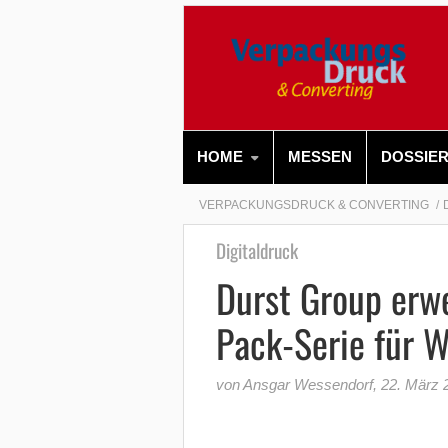
HOME
MESSEN
DOSSIE
VERPACKUNGSDRUCK & CONVERTING
Digitaldruck
Durst Group erwe
Pack-Serie für 
von Ansgar Wessendorf
,
22. März 