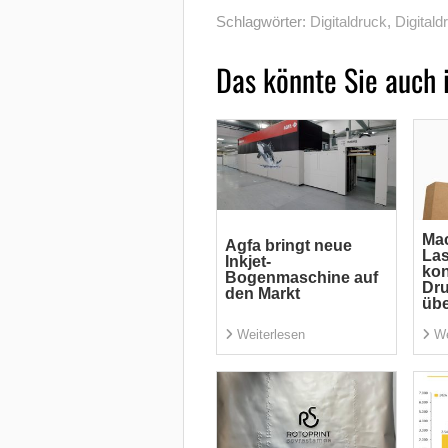
Schlagwörter:
Digitaldruck
,
Digital
Das könnte Sie auch 
Mac
Agfa bringt neue
La
Inkjet-
kon
Bogenmaschine auf
Dru
den Markt
übe
Weiterlesen
We