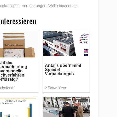
druckanlagen
,
Verpackungen
,
Wellpappendruck
interessieren
ht die
Antalis übernimmt
sermarkierung
Speidel
ventionelle
Verpackungen
ckverfahren
rflüssig?
iterlesen
Weiterlesen