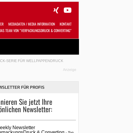
TER
MEDIADATEN / MEDIA INFORMATION
KONTAKT
DAS TEAM VON “VERPACKUNGSDRUCK & CONVERTING”
Alles
Shop
SUCHEN
ACK-SERIE FÜR WELLPAPPENDRUCK
Anzeige
WSLETTER FÜR PROFIS
nieren Sie jetzt Ihre
önlichen Newsletter:
eekly Newsletter
erpackungsDruck & Converting
Top