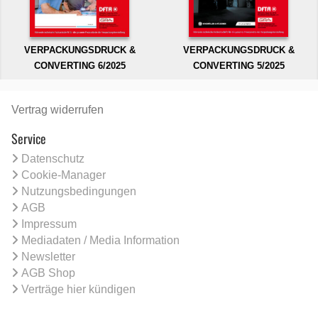
VERPACKUNGSDRUCK &
VERPACKUNGSDRUCK &
CONVERTING 6/2025
CONVERTING 5/2025
Vertrag widerrufen
Service
Datenschutz
Cookie-Manager
Nutzungsbedingungen
AGB
Impressum
Mediadaten / Media Information
Newsletter
AGB Shop
Verträge hier kündigen