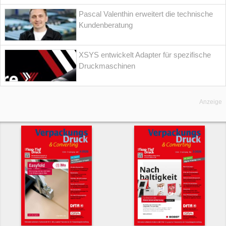
Pascal Valenthin erweitert die technische
Kundenberatung
XSYS entwickelt Adapter für spezifische
Druckmaschinen
Anzeige