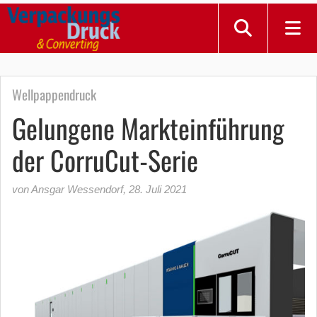
Wellpappendruck
Gelungene Markteinführung
der CorruCut-Serie
von Ansgar Wessendorf
,
28. Juli 2021