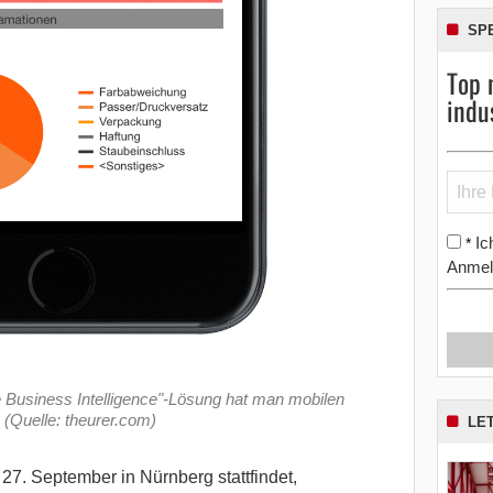
SP
Top 
indu
Ic
*
Anmel
e Business Intelligence"-Lösung hat man mobilen
 (Quelle: theurer.com)
LE
27. September in Nürnberg stattfindet,