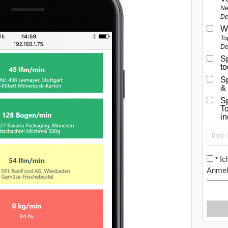
Ne
De
W
To
De
Sp
t
S
&
Sp
To
i
Ic
*
Anmel