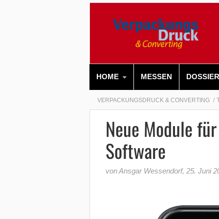
HOME
MESSEN
DOSSIE
VERPACKUNGSDRUCK & CONVERTING
Neue Module für
Software
von Ansgar Wessendorf
,
25. Juni 2