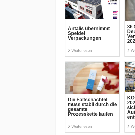
36 
Antalis übernimmt
De
Speidel
Ve
Verpackungen
20
Weiterlesen
We
KO
Die Faltschachtel
202
muss stabil durch die
sic
gesamte
Aut
Prozesskette laufen
ent
Weiterlesen
We