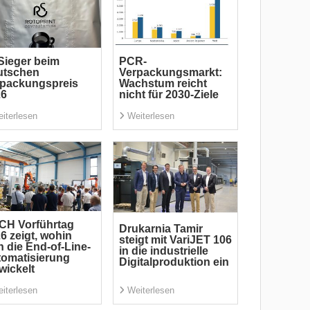
Sieger beim
PCR-
utschen
Verpackungsmarkt:
rpackungspreis
Wachstum reicht
26
nicht für 2030-Ziele
iterlesen
Weiterlesen
CH Vorführtag
Drukarnia Tamir
6 zeigt, wohin
steigt mit VariJET 106
h die End-of-Line-
in die industrielle
omatisierung
Digitalproduktion ein
wickelt
iterlesen
Weiterlesen