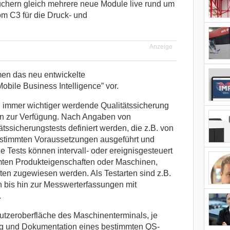
uchern gleich mehrere neue Module live rund um
m C3 für die Druck- und
Anzeige
men das neu entwickelte
bile Business Intelligence” vor.
on immer wichtiger werdende Qualitätssicherung
en zur Verfügung. Nach Angaben von
tssicherungstests definiert werden, die z.B. von
bestimmten Voraussetzungen ausgeführt und
 Tests können intervall- oder ereignisgesteuert
mmten Produkteigenschaften oder Maschinen,
en zugewiesen werden. Als Testarten sind z.B.
 bis hin zur Messwerterfassungen mit
.
tzeroberfläche des Maschinenterminals, je
ung und Dokumentation eines bestimmten QS-