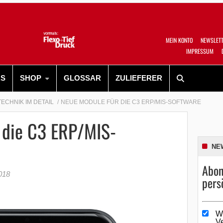
MEIN KONTO
NEWSLET
IMPRESSUM
RS
SHOP
GLOSSAR
ZULIEFERER
TECHNIK IM DETAIL
NEUE MODULE FÜR DIE C3 ERP/MIS-SOFTWARE
 die C3 ERP/MIS-
NE
Abon
018
pers
W
V