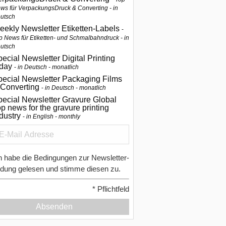
ws für VerpackungsDruck & Converting - in
utsch
eekly Newsletter Etiketten-Labels
p News für Etiketten- und Schmalbahndruck - in
utsch
ecial Newsletter Digital Printing
oday
in Deutsch - monatlich
pecial Newsletter Packaging Films
 Converting
in Deutsch - monatlich
ecial Newsletter Gravure Global
p news for the gravure printing
ndustry
in English - monthly
h habe die Bedingungen zur Newsletter-
dung gelesen und stimme diesen zu.
*
Pflichtfeld
Absenden