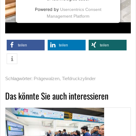
Powered by
Usercentrics Consent
Management Platform
teilen
teilen
teilen
Schlagwörter:
Prägewalzen
,
Tiefdruckzylinder
Das könnte Sie auch interessieren