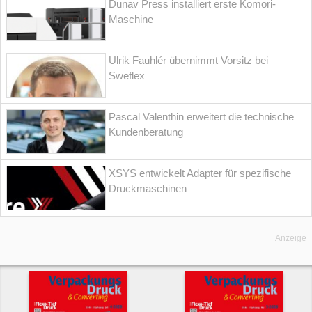
Dunav Press installiert erste Komori-
Maschine
Ulrik Fauhlér übernimmt Vorsitz bei
Sweflex
Pascal Valenthin erweitert die technische
Kundenberatung
XSYS entwickelt Adapter für spezifische
Druckmaschinen
Anzeige