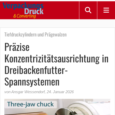
Tiefdruckzylindern und Prägewalzen
Präzise
Konzentrizitätsausrichtung in
Dreibackenfutter-
Spannsystemen
von Ansgar Wessendorf
,
24. Januar 2026