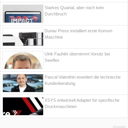
Starkes Quartal, aber noch kein
Durchbruch
Dunav Press installiert erste Komori-
Maschine
Ulrik Fauhlér übernimmt Vorsitz bei
Sweflex
Pascal Valenthin erweitert die technische
Kundenberatung
XSYS entwickelt Adapter für spezifische
Druckmaschinen
Anzeige