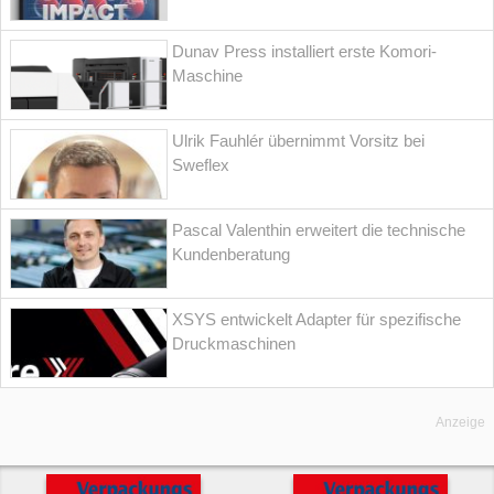
Dunav Press installiert erste Komori-
Maschine
Ulrik Fauhlér übernimmt Vorsitz bei
Sweflex
Pascal Valenthin erweitert die technische
Kundenberatung
XSYS entwickelt Adapter für spezifische
Druckmaschinen
Anzeige