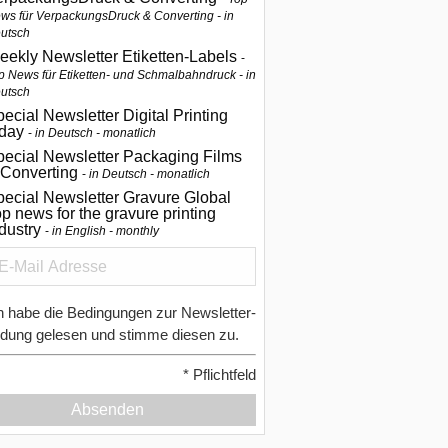
ws für VerpackungsDruck & Converting - in
utsch
eekly Newsletter Etiketten-Labels
p News für Etiketten- und Schmalbahndruck - in
utsch
ecial Newsletter Digital Printing
oday
in Deutsch - monatlich
pecial Newsletter Packaging Films
 Converting
in Deutsch - monatlich
ecial Newsletter Gravure Global
p news for the gravure printing
ndustry
in English - monthly
h habe die Bedingungen zur Newsletter-
dung gelesen und stimme diesen zu.
*
Pflichtfeld
Absenden