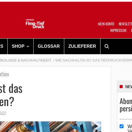
MEIN KONTO
NEWSLET
IMPRESSUM
RS
SHOP
GLOSSAR
ZULIEFERER
ÖKOLOGIE & NACHHALTIGKEIT
WIE NACHHALTIG IST DAS TIEFDRUCKVER
ation
st das
NE
ren?
Abon
pers
022
W
V