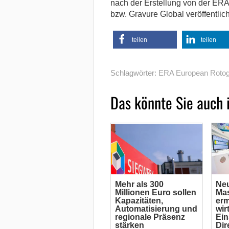
nach der Erstellung von der ER
bzw. Gravure Global veröffentlich
teilen
teilen
Schlagwörter:
ERA European Rotogr
Das könnte Sie auch 
Mehr als 300
Ne
Millionen Euro sollen
Mas
Kapazitäten,
erm
Automatisierung und
wir
regionale Präsenz
Ein
stärken
Dir