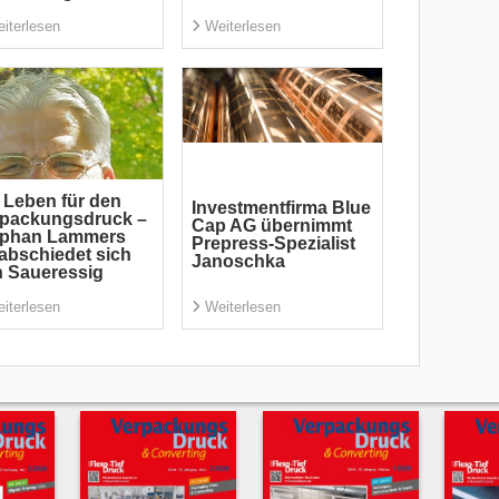
iterlesen
Weiterlesen
 Leben für den
Investmentfirma Blue
rpackungsdruck –
Cap AG übernimmt
ephan Lammers
Prepress-Spezialist
abschiedet sich
Janoschka
 Saueressig
iterlesen
Weiterlesen