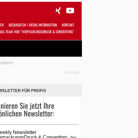
TER
MEDIADATEN / MEDIA INFORMATION
KONTAKT
DAS TEAM VON “VERPACKUNGSDRUCK & CONVERTING”
Alles
Shop
SUCHEN
FAHREN?
Anzeige
WSLETTER FÜR PROFIS
nieren Sie jetzt Ihre
önlichen Newsletter:
eekly Newsletter
erpackungsDruck & Converting
Top