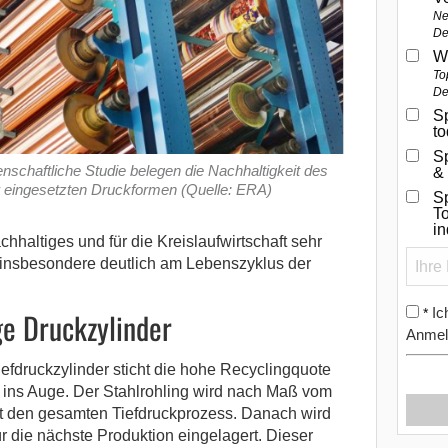
Ne
De
W
To
De
Sp
t
S
nschaftliche Studie belegen die Nachhaltigkeit des
&
er eingesetzten Druckformen (Quelle: ERA)
Sp
To
i
chhaltiges und für die Kreislaufwirtschaft sehr
 insbesondere deutlich am Lebenszyklus der
Ic
e Druckzylinder
*
Anmel
iefdruckzylinder sticht die hohe Recyclingquote
 ins Auge. Der Stahlrohling wird nach Maß vom
uft den gesamten Tiefdruckprozess. Danach wird
ür die nächste Produktion eingelagert. Dieser