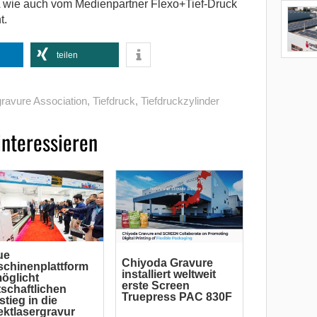
A wie auch vom Medienpartner Flexo+Tief-Druck
t.
teilen
avure Association
,
Tiefdruck
,
Tiefdruckzylinder
interessieren
ue
Chiyoda Gravure
chinenplattform
installiert weltweit
öglicht
erste Screen
tschaftlichen
Truepress PAC 830F
stieg in die
ektlasergravur