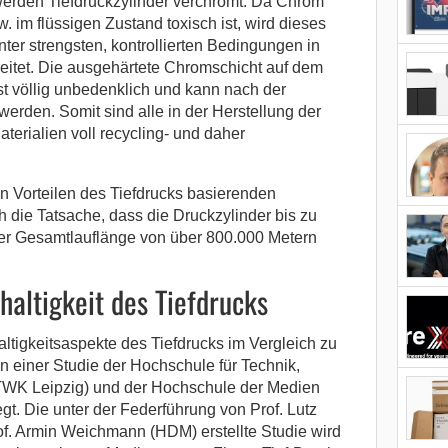
werden Tiefdruckzylinder verchromt. Da Chrom
im flüssigen Zustand toxisch ist, wird dieses
unter strengsten, kontrollierten Bedingungen in
itet. Die ausgehärtete Chromschicht auf dem
ist völlig unbedenklich und kann nach der
werden. Somit sind alle in der Herstellung der
terialien voll recycling- und daher
n Vorteilen des Tiefdrucks basierenden
h die Tatsache, dass die Druckzylinder bis zu
iner Gesamtlauflänge von über 800.000 Metern
haltigkeit des Tiefdrucks
tigkeitsaspekte des Tiefdrucks im Vergleich zu
 einer Studie der Hochschule für Technik,
HTWK Leipzig) und der Hochschule der Medien
gt. Die unter der Federführung von Prof. Lutz
f. Armin Weichmann (HDM) erstellte Studie wird