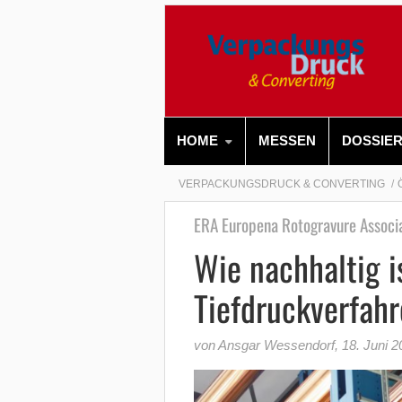
HOME
MESSEN
DOSSIE
VERPACKUNGSDRUCK & CONVERTING
ERA Europena Rotogravure Associ
Wie nachhaltig i
Tiefdruckverfah
von Ansgar Wessendorf
,
18. Juni 2