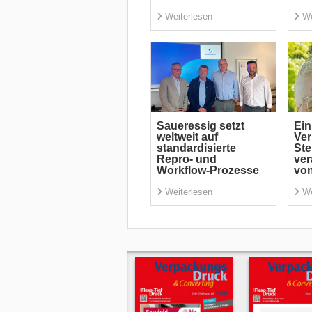
Weiterlesen
We
Saueressig setzt
Ein
weltweit auf
Ve
standardisierte
St
Repro- und
ver
Workflow-Prozesse
von
Weiterlesen
We