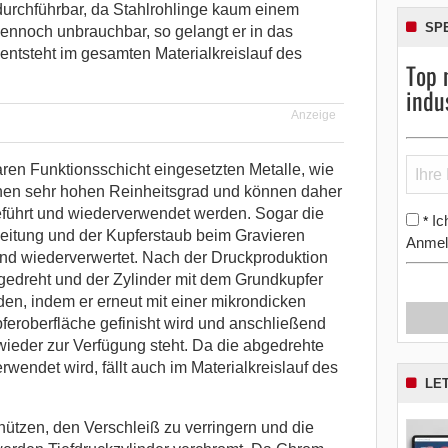
t durchführbar, da Stahlrohlinge kaum einem
SP
dennoch unbrauchbar, so gelangt er in das
 entsteht im gesamten Materialkreislauf des
Top 
indu
Anzeige
aren Funktionsschicht eingesetzten Metalle, wie
inen sehr hohen Reinheitsgrad und können daher
geführt und wiederverwendet werden. Sogar die
Ic
*
eitung und der Kupferstaub beim Gravieren
Anmel
d wiederverwertet. Nach der Druckproduktion
gedreht und der Zylinder mit dem Grundkupfer
den, indem er erneut mit einer mikrondicken
feroberfläche gefinisht wird und anschließend
wieder zur Verfügung steht. Da die abgedrehte
wendet wird, fällt auch im Materialkreislauf des
LE
hützen, den Verschleiß zu verringern und die