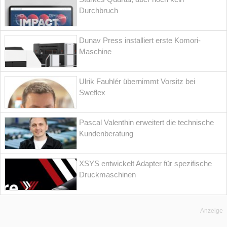
Durchbruch
Dunav Press installiert erste Komori-
Maschine
Ulrik Fauhlér übernimmt Vorsitz bei
Sweflex
Pascal Valenthin erweitert die technische
Kundenberatung
XSYS entwickelt Adapter für spezifische
Druckmaschinen
Anzeige