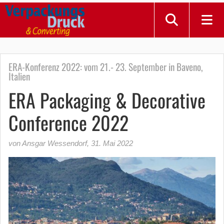
ERA-Konferenz 2022: vom 21.- 23. September in Baveno,
Italien
ERA Packaging & Decorative
Conference 2022
von Ansgar Wessendorf
,
31. Mai 2022