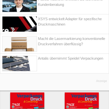
Kundenberatung
XSYS entwickelt Adapter für spezifische
Druckmaschinen
Macht die Lasermarkierung konventionelle
Druckverfahren überflüssig?
Antalis übernimmt Speidel Verpackungen
Anzeige